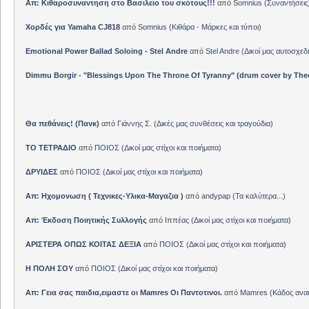
Απ: Κιθαροσυναντηση στο Βασιλειο του σκότους!!!
από
Somnius
(
Συναντήσεις
Χορδές για Yamaha CJ818
από
Somnius
(
Κιθάρα - Μάρκες και τύποι
)
Emotional Power Ballad Soloing - Stel Andre
από
Stel Andre
(
Δικοί μας αυτοσχεδ
Dimmu Borgir - "Blessings Upon The Throne Of Tyranny" (drum cover by The
Θα πεθάνεις! (Πανκ)
από
Γιάννης Σ.
(
Δικές μας συνθέσεις και τραγούδια
)
ΤΟ ΤΕΤΡΑΔΙΟ
από
ΠΟΙΟΣ
(
Δικοί μας στίχοι και ποιήματα
)
ΔΡΥΙΔΕΣ
από
ΠΟΙΟΣ
(
Δικοί μας στίχοι και ποιήματα
)
Απ: Ηχομονωση ( Τεχνικες-Υλικα-Μαγαζια )
από
andypap
(
Τα καλύτερα...
)
Απ: Έκδοση Ποιητικής Συλλογής
από
Ιππέας
(
Δικοί μας στίχοι και ποιήματα
)
ΑΡΙΣΤΕΡΑ ΟΠΩΣ ΚΟΙΤΑΣ ΔΕΞΙΑ
από
ΠΟΙΟΣ
(
Δικοί μας στίχοι και ποιήματα
)
Η ΠΟΛΗ ΣΟΥ
από
ΠΟΙΟΣ
(
Δικοί μας στίχοι και ποιήματα
)
Απ: Γεια σας παιδια,ειμαστε οι Mamres Οι Παντοτινοι.
από
Mamres
(
Κάδος αν