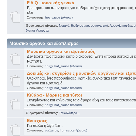
F.A.Q. μουσικής γενικά
Ερωτήσεις και απαντήσεις για οτιδήποτε έχει σχέση με τη μουσική, 
κλπ.
Συντονιστής:
hot_sauce (φλουτσ)
Θυγατρικοί πίνακες
:
Νομικά, διαδικαστικά, οργανωτικά
,
Αρμονία και θεωρί
δίσκοι
,
Ακόρντα
Μουσικά όργανα και εξοπλισμός
Μουσικά όργανα και εξοπλισμός
Δεν ξέρετε πως παίζεται κάποιο ακόρντο; Έχετε απορία σχετικά με
Ρωτήστε.
Συντονιστές:
Korgy
,
hot_sauce (φλουτσ)
Δοκιμές και συγκρίσεις μουσικών οργάνων και εξο
Ολοκληρωμένες παρουσίασεις, κριτικές, συγκριτικά τεστ, τεχνικές α
όργανα και εξοπλισμό.
Συντονιστές:
Korgy
,
hot_sauce (φλουτσ)
Κιθάρα - Μάρκες και τύποι
Συγκρίνοντας και κρίνοντας τα διάφορα είδη και τους κατασκευαστ
Συντονιστές:
Korgy
,
hot_sauce (φλουτσ)
Θυγατρικοί πίνακες
:
Τα καλύτερα...
Ενισχυτές
Για πολλά ή λίγα βατ...
Συντονιστές:
adr1anos
,
hot_sauce (φλουτσ)