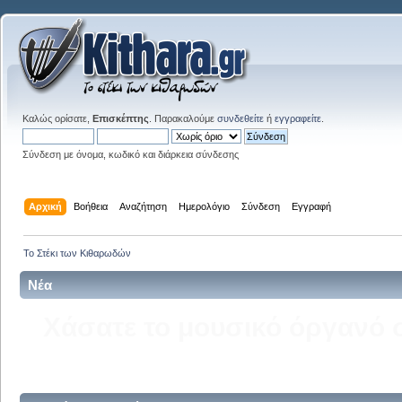
Καλώς ορίσατε,
Επισκέπτης
. Παρακαλούμε
συνδεθείτε
ή
εγγραφείτε
.
Σύνδεση με όνομα, κωδικό και διάρκεια σύνδεσης
Αρχική
Βοήθεια
Αναζήτηση
Ημερολόγιο
Σύνδεση
Εγγραφή
Το Στέκι των Κιθαρωδών
Νέα
Δείτε την σελίδα του kitha
στ