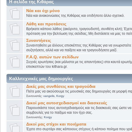
Η σελίδα της Κιθάρας
Νέα και όχι μόνο
Νέα και ανακοινώσεις της Κιθάρας και οτιδήποτε άλλο σχετικό.
Λάθη και προτάσεις
Βρήκατε κάποιο λάθος (ακόρντο, τραγουδιστή, συνθέτη κλπ); Έχετε
πρόταση για την βελτίωση της σελίδας; Μη διστάσετε να μας το πείτ
Συναντήσεις
Συναντηθείτε με άλλους επισκέπτες της Κιθάρας για να γνωριστείτε
συζητήσετε, αλλά και να παίξετε και να τραγουδήσετε μαζί.
F.A.Q. αυτών των σελίδων
Συχνές ερωτήσεις (και μάλιστα με τις απαντήσεις) στα καυτά ερωτ
επισκεπτών του kithara.gr.
Καλλιτεχνικές μας δημιουργίες
Δικές μας συνθέσεις και τραγούδια
Πείτε μας να ακούσουμε τις μουσικές σας δημιουργίες σε μορφή mp
Συντονιστές:
vangelis
,
Korgy
Δικοί μας αυτοσχεδιασμοί και διασκευές
Παρουσιάστε τους αυτοσχεδιασμούς και τις διασκευές σας ώστε να λ
συμβουλές για το παίξιμο και τον ήχο σας.
Συντονιστής:
Korgy
Δικοί μας στίχοι και ποιήματα
Έχετε στο συρτάρι σας κάποιους στίχους ή κάποιο ποίημα που γρά