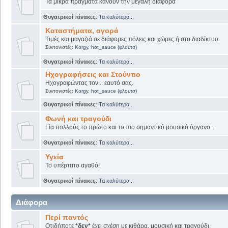
Τα μικρά πράγματα κάνουν την μεγάλη διαφορά
Θυγατρικοί πίνακες
:
Τα καλύτερα...
Καταστήματα, αγορά
Τιμές και μαγαζιά σε διάφορες πόλεις και χώρες ή στο διαδίκτυο
Συντονιστές:
Korgy
,
hot_sauce (φλουτσ)
Θυγατρικοί πίνακες
:
Τα καλύτερα...
Ηχογραφήσεις και Στούντιο
Ηχογραφώντας τον... εαυτό σας.
Συντονιστές:
Korgy
,
hot_sauce (φλουτσ)
Θυγατρικοί πίνακες
:
Τα καλύτερα...
Φωνή και τραγούδι
Γία πολλούς το πρώτο και το πιο σημαντικό μουσικό όργανο...
Θυγατρικοί πίνακες
:
Τα καλύτερα...
Υγεία
Το υπέρτατο αγαθό!
Θυγατρικοί πίνακες
:
Τα καλύτερα...
Διάφορα
Περί παντός
Οτιδήποτε
*δεν*
έχει σχέση με κιθάρα, μουσική και τραγούδι.