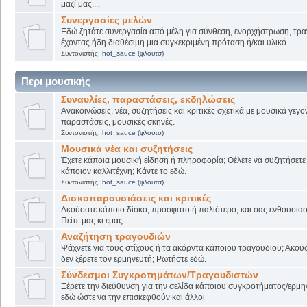
μαζί μας....
Συνεργασίες μελών
Εδώ ζητάτε συνεργασία από μέλη για σύνθεση, ενορχήστρωση, τρα
έχοντας ήδη διαθέσιμη μια συγκεκριμένη πρόταση ή/και υλικό.
Συντονιστής:
hot_sauce (φλουτσ)
Περι μουσικής
Συναυλίες, παραστάσεις, εκδηλώσεις
Ανακοινώσεις, νέα, συζητήσεις και κριτικές σχετικά με μουσικά γεγο
παραστάσεις, μουσικές σκηνές.
Συντονιστής:
hot_sauce (φλουτσ)
Μουσικά νέα και συζητήσεις
Έχετε κάποια μουσική είδηση ή πληροφορία; Θέλετε να συζητήσετε 
κάποιον καλλιτέχνη; Κάντε το εδώ.
Συντονιστής:
hot_sauce (φλουτσ)
Δισκοπαρουσιάσεις και κριτικές
Ακούσατε κάποιο δίσκο, πρόσφατο ή παλιότερο, και σας ενθουσίασ
Πείτε μας κι εμάς...
Αναζήτηση τραγουδιών
Ψάχνετε για τους στίχους ή τα ακόρντα κάποιου τραγουδιου; Ακού
δεν ξέρετε τον ερμηνευτή; Ρωτήστε εδώ.
Σύνδεσμοι Συγκροτημάτων/Τραγουδιστών
Ξέρετε την διεύθυνση για την σελίδα κάποιου συγκροτήματος/ερμη
εδώ ώστε να την επισκεφθούν και άλλοι