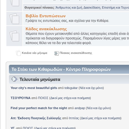
Θυγατρικοί πίνακες
:
Άνθρωπος και ζωή
,
Διασκέδαση
,
Επιστήμη και Τεχν
Βιβλίο Εντυπώσεων
Γράψτε τις εντυπώσεις σας, και σχόλια για την Κιθάρα.
Κάδος ανακύκλωσης
Θέματα που έχουν μετακινηθεί από άλλες κατηγορίες επειδή είναι ά
πρόκειται να διαγραφούν προσεχώς. Παραμένουν λίγες μέρες για 
κάποιος θέλει να τα δει για τελευταία φορά.
Κανένα νέο μήνυμα
Πίνακας ανακατεύθυνσης
Το Στέκι των Κιθαρωδών - Κέντρο Πληροφοριών
Τελευταία μηνύματα
Your city's most beautiful girls
από
tolisguitar
(
Νέα και όχι μόνο
)
ΤΣΟΥΡΟΥΝΑ
από
ΠΟΙΟΣ
(
Δικοί μας στίχοι και ποιήματα
)
Find your perfect match for the night
από
andpap
(
Νέα και όχι μόνο
)
Απ: Έκδοση Ποιητικής Συλλογής
από
Ιππέας
(
Δικοί μας στίχοι και ποιήματα
)
ΥΓ.
από
ΠΟΙΟΣ
(
Δικοί μας στίχοι και ποιήματα
)