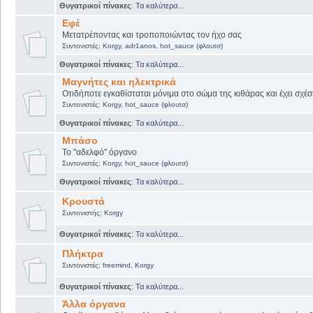
Θυγατρικοί πίνακες
:
Τα καλύτερα...
Εφέ
Μετατρέποντας και τροποποιώντας τον ήχο σας
Συντονιστές:
Korgy
,
adr1anos
,
hot_sauce (φλουτσ)
Θυγατρικοί πίνακες
:
Τα καλύτερα...
Μαγνήτες και ηλεκτρικά
Οτιδήποτε εγκαθίσταται μόνιμα στο σώμα της κιθάρας και έχει σχέσ
Συντονιστές:
Korgy
,
hot_sauce (φλουτσ)
Θυγατρικοί πίνακες
:
Τα καλύτερα...
Μπάσο
Το "αδελφό" όργανο
Συντονιστές:
Korgy
,
hot_sauce (φλουτσ)
Θυγατρικοί πίνακες
:
Τα καλύτερα...
Κρουστά
Συντονιστής:
Korgy
Θυγατρικοί πίνακες
:
Τα καλύτερα...
Πλήκτρα
Συντονιστές:
freemind
,
Korgy
Θυγατρικοί πίνακες
:
Τα καλύτερα...
Άλλα όργανα