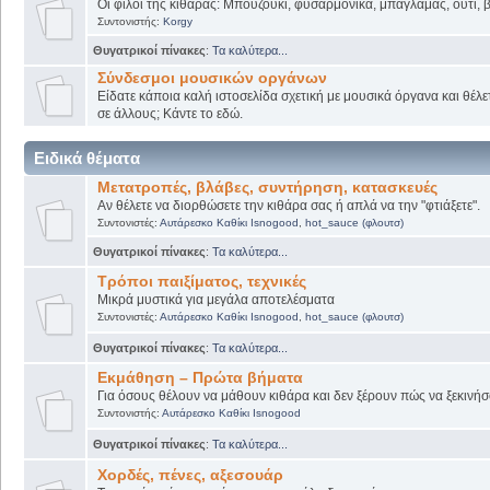
Οι φίλοι της κιθάρας: Μπουζούκι, φυσαρμόνικα, μπαγλαμάς, ούτι, βι
Συντονιστής:
Korgy
Θυγατρικοί πίνακες
:
Τα καλύτερα...
Σύνδεσμοι μουσικών οργάνων
Είδατε κάποια καλή ιστοσελίδα σχετική με μουσικά όργανα και θέλετ
σε άλλους; Κάντε το εδώ.
Ειδικά θέματα
Μετατροπές, βλάβες, συντήρηση, κατασκευές
Αν θέλετε να διορθώσετε την κιθάρα σας ή απλά να την "φτιάξετε".
Συντονιστές:
Αυτάρεσκο Καθίκι Isnogood
,
hot_sauce (φλουτσ)
Θυγατρικοί πίνακες
:
Τα καλύτερα...
Τρόποι παιξίματος, τεχνικές
Μικρά μυστικά για μεγάλα αποτελέσματα
Συντονιστές:
Αυτάρεσκο Καθίκι Isnogood
,
hot_sauce (φλουτσ)
Θυγατρικοί πίνακες
:
Τα καλύτερα...
Εκμάθηση – Πρώτα βήματα
Για όσους θέλουν να μάθουν κιθάρα και δεν ξέρουν πώς να ξεκινήσο
Συντονιστής:
Αυτάρεσκο Καθίκι Isnogood
Θυγατρικοί πίνακες
:
Τα καλύτερα...
Χορδές, πένες, αξεσουάρ