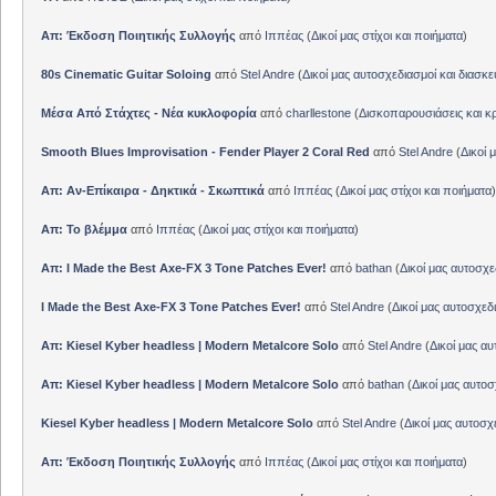
Απ: Έκδοση Ποιητικής Συλλογής
από
Ιππέας
(
Δικοί μας στίχοι και ποιήματα
)
80s Cinematic Guitar Soloing
από
Stel Andre
(
Δικοί μας αυτοσχεδιασμοί και διασκε
Μέσα Από Στάχτες - Νέα κυκλοφορία
από
charllestone
(
Δισκοπαρουσιάσεις και κρ
Smooth Blues Improvisation - Fender Player 2 Coral Red
από
Stel Andre
(
Δικοί 
Απ: Αν-Επίκαιρα - Δηκτικά - Σκωπτικά
από
Ιππέας
(
Δικοί μας στίχοι και ποιήματα
)
Απ: Το βλέμμα
από
Ιππέας
(
Δικοί μας στίχοι και ποιήματα
)
Απ: I Made the Best Axe-FX 3 Tone Patches Ever!
από
bathan
(
Δικοί μας αυτοσχε
I Made the Best Axe-FX 3 Tone Patches Ever!
από
Stel Andre
(
Δικοί μας αυτοσχεδ
Απ: Kiesel Kyber headless | Modern Metalcore Solo
από
Stel Andre
(
Δικοί μας αυ
Απ: Kiesel Kyber headless | Modern Metalcore Solo
από
bathan
(
Δικοί μας αυτοσ
Kiesel Kyber headless | Modern Metalcore Solo
από
Stel Andre
(
Δικοί μας αυτοσχ
Απ: Έκδοση Ποιητικής Συλλογής
από
Ιππέας
(
Δικοί μας στίχοι και ποιήματα
)