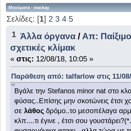
Μηνύματα - mackay
Σελίδες: [
1
]
2
3
4
5
1
Άλλα όργανα
/
Απ: Παίξιμο
σχετικές κλίμακ
«
στις:
12/08/18, 10:05 »
Παράθεση από: talfarlow στις 11/08/
Βγάλε την Stefanos minor nat στο κλα
φύσας..Επίσης μην σκοτώνεις έτσι χοντ
σε
λάθος
δρόμο..το μεσοπέλαγα αρμεν
κλπ....τι έγινε , έτσι σου γουστάρει?
φυσαρμόνικα φταιει...αλλα τώρα με το