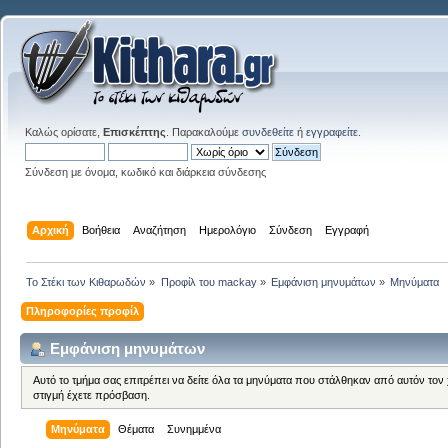
Καλώς ορίσατε,
Επισκέπτης
. Παρακαλούμε
συνδεθείτε
ή
εγγραφείτε
.
Σύνδεση με όνομα, κωδικό και διάρκεια σύνδεσης
Αρχική
Βοήθεια
Αναζήτηση
Ημερολόγιο
Σύνδεση
Εγγραφή
Το Στέκι των Κιθαρωδών
»
Προφίλ του mackay
»
Εμφάνιση μηνυμάτων
»
Μηνύματα
Πληροφορίες προφίλ
Εμφάνιση μηνυμάτων
Αυτό το τμήμα σας επιτρέπει να δείτε όλα τα μηνύματα που στάλθηκαν από αυτόν τον
στιγμή έχετε πρόσβαση.
Μηνύματα
Θέματα
Συνημμένα