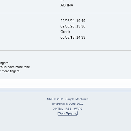
AΘΗΝΑ
22/08/04, 19:49
09/08/26, 13:36
Greek
06/08/13, 14:33
ingers...
Pauls have more tone...
 more fingers...
SMF © 2011
,
Simple Machines
TinyPortal
© 2005-2012
'
XHTML
RSS
WAP2
Όροι Χρήσης