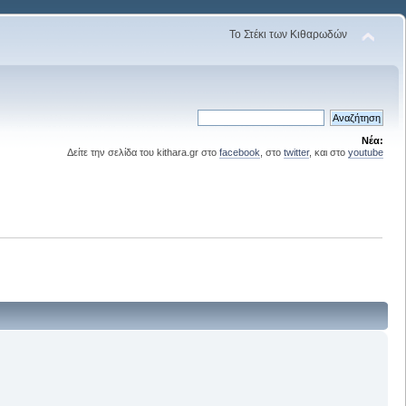
Το Στέκι των Κιθαρωδών
Νέα:
Δείτε την σελίδα του kithara.gr στο
facebook
, στο
twitter
, και στο
youtube