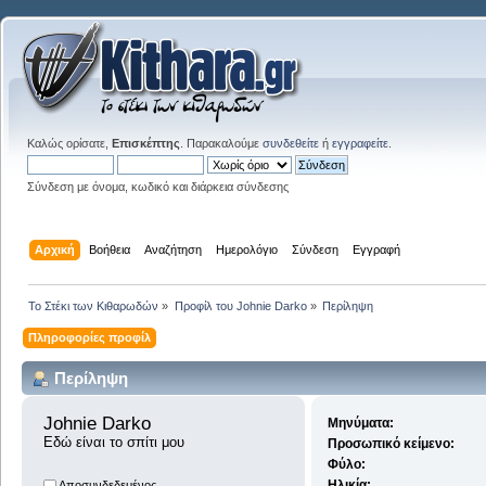
Καλώς ορίσατε,
Επισκέπτης
. Παρακαλούμε
συνδεθείτε
ή
εγγραφείτε
.
Σύνδεση με όνομα, κωδικό και διάρκεια σύνδεσης
Αρχική
Βοήθεια
Αναζήτηση
Ημερολόγιο
Σύνδεση
Εγγραφή
Το Στέκι των Κιθαρωδών
»
Προφίλ του Johnie Darko
»
Περίληψη
Πληροφορίες προφίλ
Περίληψη
Johnie Darko 
Μηνύματα:
Εδώ είναι το σπίτι μου
Προσωπικό κείμενο:
Φύλο:
Ηλικία:
Αποσυνδεδεμένος