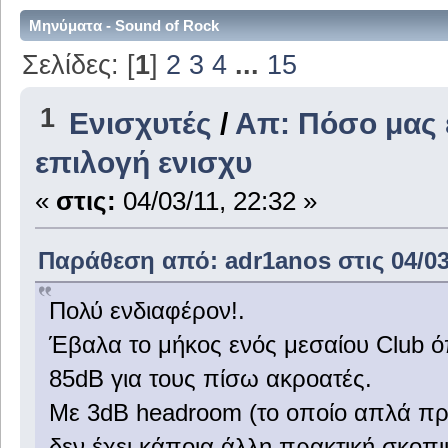
Μηνύματα - Sound of Rock
Σελίδες: [
1
]
2
3
4
...
15
1
Ενισχυτές
/
Απ: Πόσο μας 
επιλογή ενισχυ
«
στις:
04/03/11, 22:32 »
Παράθεση από: adr1anos στις 04/03/
Πολύ ενδιαφέρον!.
Έβαλα το μήκος ενός μεσαίου Club ό
85dB για τους πίσω ακροατές.
Με 3dB headroom (το οποίο απλά προ
δεν έχει κάποια άλλη πρακτική σκοπι