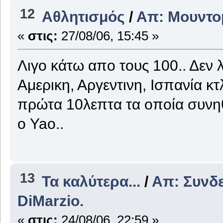
12
Αθλητισμός
/
Απ: Μουντο
«
στις:
27/08/06, 15:45 »
Λιγο κάτω απο τους 100.. Δεν 
Αμερικη, Αργεντινη, Ισπανία κ
πρώτα 10λεπτα τα οποία συνηθ
ο Yao..
13
Τα καλύτερα...
/
Απ: Συνδ
DiMarzio.
«
στις:
24/08/06, 22:59 »