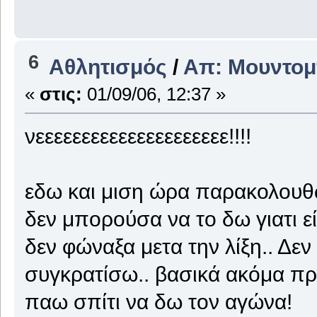
6
Αθλητισμός
/
Απ: Μουντομ
«
στις:
01/09/06, 12:37 »
νεεεεεεεεεεεεεεεεεεεεε!!!!
εδω και μιση ώρα παρακολουθώ τ
δεν μπορούσα να το δω γιατι εί
δεν φώναξα μετα την λίξη.. Δε
συγκρατίσω.. βασικά ακόμα π
παω σπίτι να δω τον αγώνα!