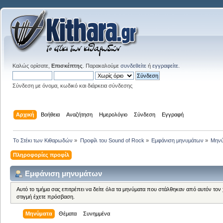
Καλώς ορίσατε,
Επισκέπτης
. Παρακαλούμε
συνδεθείτε
ή
εγγραφείτε
.
Σύνδεση με όνομα, κωδικό και διάρκεια σύνδεσης
Αρχική
Βοήθεια
Αναζήτηση
Ημερολόγιο
Σύνδεση
Εγγραφή
Το Στέκι των Κιθαρωδών
»
Προφίλ του Sound of Rock
»
Εμφάνιση μηνυμάτων
»
Μηνύ
Πληροφορίες προφίλ
Εμφάνιση μηνυμάτων
Αυτό το τμήμα σας επιτρέπει να δείτε όλα τα μηνύματα που στάλθηκαν από αυτόν τον
στιγμή έχετε πρόσβαση.
Μηνύματα
Θέματα
Συνημμένα