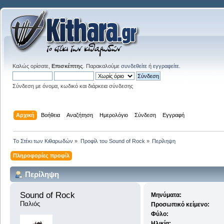
Καλώς ορίσατε,
Επισκέπτης
. Παρακαλούμε
συνδεθείτε
ή
εγγραφείτε
.
Σύνδεση με όνομα, κωδικό και διάρκεια σύνδεσης
Αρχική
Βοήθεια
Αναζήτηση
Ημερολόγιο
Σύνδεση
Εγγραφή
Το Στέκι των Κιθαρωδών
»
Προφίλ του Sound of Rock
»
Περίληψη
Πληροφορίες προφίλ
Περίληψη
Sound of Rock 
Μηνύματα:
Παλιός
Προσωπικό κείμενο:
Φύλο:
Ηλικία: