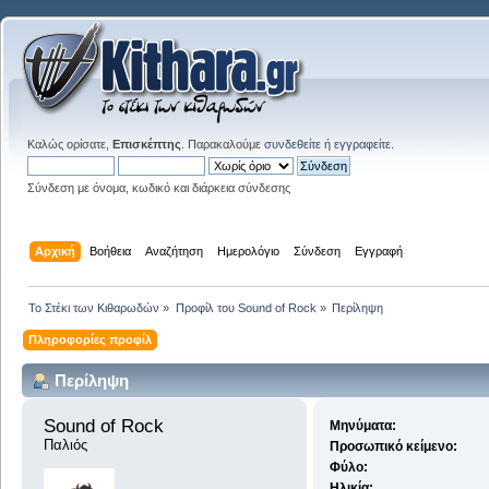
Καλώς ορίσατε,
Επισκέπτης
. Παρακαλούμε
συνδεθείτε
ή
εγγραφείτε
.
Σύνδεση με όνομα, κωδικό και διάρκεια σύνδεσης
Αρχική
Βοήθεια
Αναζήτηση
Ημερολόγιο
Σύνδεση
Εγγραφή
Το Στέκι των Κιθαρωδών
»
Προφίλ του Sound of Rock
»
Περίληψη
Πληροφορίες προφίλ
Περίληψη
Sound of Rock 
Μηνύματα:
Παλιός
Προσωπικό κείμενο:
Φύλο:
Ηλικία: