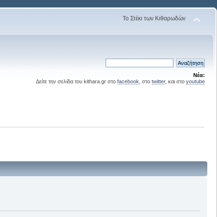
Το Στέκι των Κιθαρωδών
Νέα:
Δείτε την σελίδα του kithara.gr στο
facebook
, στο
twitter
, και στο
youtube