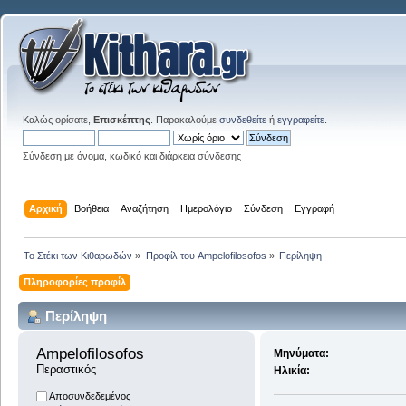
Καλώς ορίσατε,
Επισκέπτης
. Παρακαλούμε
συνδεθείτε
ή
εγγραφείτε
.
Σύνδεση με όνομα, κωδικό και διάρκεια σύνδεσης
Αρχική
Βοήθεια
Αναζήτηση
Ημερολόγιο
Σύνδεση
Εγγραφή
Το Στέκι των Κιθαρωδών
»
Προφίλ του Ampelofilosofos
»
Περίληψη
Πληροφορίες προφίλ
Περίληψη
Ampelofilosofos 
Μηνύματα:
Περαστικός
Ηλικία:
Αποσυνδεδεμένος