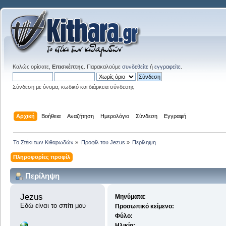
Καλώς ορίσατε,
Επισκέπτης
. Παρακαλούμε
συνδεθείτε
ή
εγγραφείτε
.
Σύνδεση με όνομα, κωδικό και διάρκεια σύνδεσης
Αρχική
Βοήθεια
Αναζήτηση
Ημερολόγιο
Σύνδεση
Εγγραφή
Το Στέκι των Κιθαρωδών
»
Προφίλ του Jezus
»
Περίληψη
Πληροφορίες προφίλ
Περίληψη
Jezus 
Μηνύματα:
Εδώ είναι το σπίτι μου
Προσωπικό κείμενο:
Φύλο:
Ηλικία: