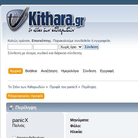
Καλώς ορίσατε,
Επισκέπτης
. Παρακαλούμε
συνδεθείτε
ή
εγγραφείτε
.
Σύνδεση με όνομα, κωδικό και διάρκεια σύνδεσης
Αρχική
Βοήθεια
Αναζήτηση
Ημερολόγιο
Σύνδεση
Εγγραφή
Το Στέκι των Κιθαρωδών
»
Προφίλ του panicX
»
Περίληψη
Πληροφορίες προφίλ
Περίληψη
panicX 
Μηνύματα:
Παλιός
Φύλο:
Ηλικία:
Αποσυνδεδεμένος