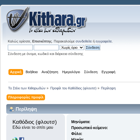
Καλώς ορίσατε,
Επισκέπτης
. Παρακαλούμε
συνδεθείτε
ή
εγγραφείτε
.
Σύνδεση με όνομα, κωδικό και διάρκεια σύνδεσης
Αρχική
Βοήθεια
Αναζήτηση
Ημερολόγιο
Σύνδεση
Εγγραφή
Το Στέκι των Κιθαρωδών
»
Προφίλ του Καθόδιος (φλουτσ)
»
Περίληψη
Πληροφορίες προφίλ
Περίληψη
Καθόδιος (φλουτσ) 
Μηνύματα:
Εδώ είναι το σπίτι μου
Προσωπικό κείμενο:
Φύλο:
Ηλικία: