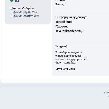
Τόπος:
Αποσυνδεδεμένος
Εμφάνιση μηνυμάτων
Εμφάνιση στατιστικών
Ημερομηνία εγγραφής:
Τοπική ώρα:
Γλώσσα:
Τελευταία σύνδεση:
Υπογραφή:
To πόδι μου το αγαπώ
γι αυτό και το κουνάω
και μου είναι χρήσιμο πολύ
όταν περπατάω...
KEEP WALKING
SMF
T