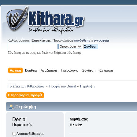
Καλώς ορίσατε,
Επισκέπτης
. Παρακαλούμε
συνδεθείτε
ή
εγγραφείτε
.
Σύνδεση με όνομα, κωδικό και διάρκεια σύνδεσης
Αρχική
Βοήθεια
Αναζήτηση
Ημερολόγιο
Σύνδεση
Εγγραφή
Το Στέκι των Κιθαρωδών
»
Προφίλ του Denial
»
Περίληψη
Πληροφορίες προφίλ
Περίληψη
Denial 
Μηνύματα:
Περαστικός
Ηλικία:
Αποσυνδεδεμένος