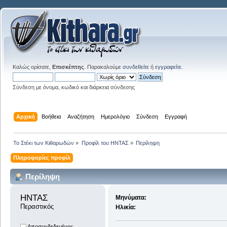
Καλώς ορίσατε,
Επισκέπτης
. Παρακαλούμε
συνδεθείτε
ή
εγγραφείτε
.
Σύνδεση με όνομα, κωδικό και διάρκεια σύνδεσης
Αρχική
Βοήθεια
Αναζήτηση
Ημερολόγιο
Σύνδεση
Εγγραφή
Το Στέκι των Κιθαρωδών
»
Προφίλ του ΗΝΤΑΣ
»
Περίληψη
Πληροφορίες προφίλ
Περίληψη
ΗΝΤΑΣ 
Μηνύματα:
Περαστικός
Ηλικία:
Αποσυνδεδεμένος