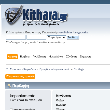
Καλώς ορίσατε,
Επισκέπτης
. Παρακαλούμε
συνδεθείτε
ή
εγγραφείτε
.
Σύνδεση με όνομα, κωδικό και διάρκεια σύνδεσης
Αρχική
Βοήθεια
Αναζήτηση
Ημερολόγιο
Σύνδεση
Εγγραφή
Το Στέκι των Κιθαρωδών
»
Προφίλ του kopaniamento
»
Περίληψη
Πληροφορίες προφίλ
Περίληψη
kopaniamento 
Μηνύματα:
Εδώ είναι το σπίτι μου
Φύλο:
Ηλικία:
Τόπος:
Αποσυνδεδεμένος