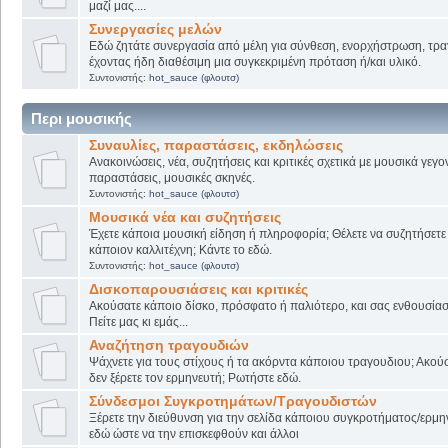
μαζί μας....
Συνεργασίες μελών
Εδώ ζητάτε συνεργασία από μέλη για σύνθεση, ενορχήστρωση, τρα
έχοντας ήδη διαθέσιμη μια συγκεκριμένη πρόταση ή/και υλικό.
Συντονιστής:
hot_sauce (φλουτσ)
Περι μουσικής
Συναυλίες, παραστάσεις, εκδηλώσεις
Ανακοινώσεις, νέα, συζητήσεις και κριτικές σχετικά με μουσικά γεγο
παραστάσεις, μουσικές σκηνές.
Συντονιστής:
hot_sauce (φλουτσ)
Μουσικά νέα και συζητήσεις
Έχετε κάποια μουσική είδηση ή πληροφορία; Θέλετε να συζητήσετε 
κάποιον καλλιτέχνη; Κάντε το εδώ.
Συντονιστής:
hot_sauce (φλουτσ)
Δισκοπαρουσιάσεις και κριτικές
Ακούσατε κάποιο δίσκο, πρόσφατο ή παλιότερο, και σας ενθουσίασ
Πείτε μας κι εμάς...
Αναζήτηση τραγουδιών
Ψάχνετε για τους στίχους ή τα ακόρντα κάποιου τραγουδιου; Ακού
δεν ξέρετε τον ερμηνευτή; Ρωτήστε εδώ.
Σύνδεσμοι Συγκροτημάτων/Τραγουδιστών
Ξέρετε την διεύθυνση για την σελίδα κάποιου συγκροτήματος/ερμη
εδώ ώστε να την επισκεφθούν και άλλοι