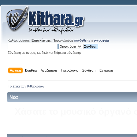
Καλώς ορίσατε,
Επισκέπτης
. Παρακαλούμε
συνδεθείτε
ή
εγγραφείτε
.
Σύνδεση με όνομα, κωδικό και διάρκεια σύνδεσης
Αρχική
Βοήθεια
Αναζήτηση
Ημερολόγιο
Σύνδεση
Εγγραφή
Το Στέκι των Κιθαρωδών
Νέα
Δείτε την σελίδα του kitha
στ