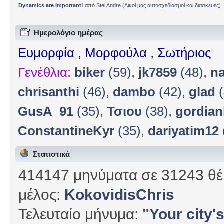
Dynamics are important!
από
Stel Andre
(
Δικοί μας αυτοσχεδιασμοί και διασκευές
)
Ημερολόγιο ημέρας
Ευμορφία , Μορφούλα , Σωτήριος
Γενέθλια:
biker
(59)
,
jk7859
(48)
,
n
chrisanthi
(46)
,
dambo
(42)
,
glad
(
GusA_91
(35)
,
Τσιου
(38)
,
gordian
ConstantineKyr
(35)
,
dariyatim12
Στατιστικά
414147 μηνύματα σε 31243 θέ
μέλος:
KokovidisChris
Τελευταίο μήνυμα:
"
Your city's