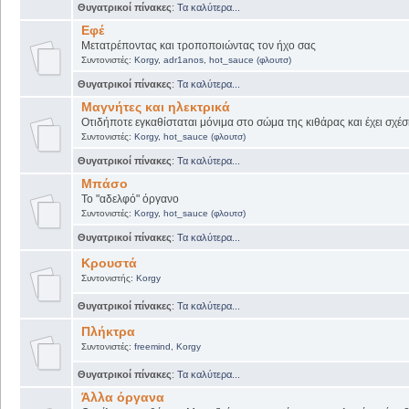
Θυγατρικοί πίνακες
:
Τα καλύτερα...
Εφέ
Μετατρέποντας και τροποποιώντας τον ήχο σας
Συντονιστές:
Korgy
,
adr1anos
,
hot_sauce (φλουτσ)
Θυγατρικοί πίνακες
:
Τα καλύτερα...
Μαγνήτες και ηλεκτρικά
Οτιδήποτε εγκαθίσταται μόνιμα στο σώμα της κιθάρας και έχει σχέσ
Συντονιστές:
Korgy
,
hot_sauce (φλουτσ)
Θυγατρικοί πίνακες
:
Τα καλύτερα...
Μπάσο
Το "αδελφό" όργανο
Συντονιστές:
Korgy
,
hot_sauce (φλουτσ)
Θυγατρικοί πίνακες
:
Τα καλύτερα...
Κρουστά
Συντονιστής:
Korgy
Θυγατρικοί πίνακες
:
Τα καλύτερα...
Πλήκτρα
Συντονιστές:
freemind
,
Korgy
Θυγατρικοί πίνακες
:
Τα καλύτερα...
Άλλα όργανα