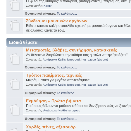
Οι φίλοι της κιθάρας: Μπουζούκι, φυσαρμόνικα, μπαγλαμάς, ούτι, βι
Συντονιστής:
Korgy
Θυγατρικοί πίνακες
:
Τα καλύτερα...
Σύνδεσμοι μουσικών οργάνων
Είδατε κάποια καλή ιστοσελίδα σχετική με μουσικά όργανα και θέλετ
σε άλλους; Κάντε το εδώ.
Ειδικά θέματα
Μετατροπές, βλάβες, συντήρηση, κατασκευές
Αν θέλετε να διορθώσετε την κιθάρα σας ή απλά να την "φτιάξετε".
Συντονιστές:
Αυτάρεσκο Καθίκι Isnogood
,
hot_sauce (φλουτσ)
Θυγατρικοί πίνακες
:
Τα καλύτερα...
Τρόποι παιξίματος, τεχνικές
Μικρά μυστικά για μεγάλα αποτελέσματα
Συντονιστές:
Αυτάρεσκο Καθίκι Isnogood
,
hot_sauce (φλουτσ)
Θυγατρικοί πίνακες
:
Τα καλύτερα...
Εκμάθηση – Πρώτα βήματα
Για όσους θέλουν να μάθουν κιθάρα και δεν ξέρουν πώς να ξεκινήσο
Συντονιστής:
Αυτάρεσκο Καθίκι Isnogood
Θυγατρικοί πίνακες
:
Τα καλύτερα...
Χορδές, πένες, αξεσουάρ