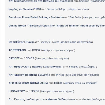
Απ: Κιθαροσυναντηση στο Βασιλειο του σκότους!!!
από
Somnius
(
Συναντήσεις
Χορδές για Yamaha CJ818
από
Somnius
(
Κιθάρα - Μάρκες και τύποι
)
Emotional Power Ballad Soloing - Stel Andre
από
Stel Andre
(
Δικοί μας αυτοσχεδ
Dimmu Borgir - "Blessings Upon The Throne Of Tyranny" (drum cover by The
Θα πεθάνεις! (Πανκ)
από
Γιάννης Σ.
(
Δικές μας συνθέσεις και τραγούδια
)
ΤΟ ΤΕΤΡΑΔΙΟ
από
ΠΟΙΟΣ
(
Δικοί μας στίχοι και ποιήματα
)
ΔΡΥΙΔΕΣ
από
ΠΟΙΟΣ
(
Δικοί μας στίχοι και ποιήματα
)
Απ: Ηχομονωση ( Τεχνικες-Υλικα-Μαγαζια )
από
andypap
(
Τα καλύτερα...
)
Απ: Έκδοση Ποιητικής Συλλογής
από
Ιππέας
(
Δικοί μας στίχοι και ποιήματα
)
ΑΡΙΣΤΕΡΑ ΟΠΩΣ ΚΟΙΤΑΣ ΔΕΞΙΑ
από
ΠΟΙΟΣ
(
Δικοί μας στίχοι και ποιήματα
)
Η ΠΟΛΗ ΣΟΥ
από
ΠΟΙΟΣ
(
Δικοί μας στίχοι και ποιήματα
)
Απ: Γεια σας παιδια,ειμαστε οι Mamres Οι Παντοτινοι.
από
Mamres
(
Κάδος αν