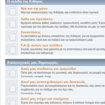
Η σελίδα της Κιθάρας
Νέα και όχι μόνο
Νέα και ανακοινώσεις της Κιθάρας και οτιδήποτε άλλο σχετικό.
Λάθη και προτάσεις
Βρήκατε κάποιο λάθος (ακόρντο, τραγουδιστή, συνθέτη κλπ); Έχετε
πρόταση για την βελτίωση της σελίδας; Μη διστάσετε να μας το πείτ
Συναντήσεις
Συναντηθείτε με άλλους επισκέπτες της Κιθάρας για να γνωριστείτε
συζητήσετε, αλλά και να παίξετε και να τραγουδήσετε μαζί.
F.A.Q. αυτών των σελίδων
Συχνές ερωτήσεις (και μάλιστα με τις απαντήσεις) στα καυτά ερωτ
επισκεπτών του kithara.gr.
Καλλιτεχνικές μας δημιουργίες
Δικές μας συνθέσεις και τραγούδια
Πείτε μας να ακούσουμε τις μουσικές σας δημιουργίες σε μορφή mp
Συντονιστές:
vangelis
,
Korgy
Δικοί μας αυτοσχεδιασμοί και διασκευές
Παρουσιάστε τους αυτοσχεδιασμούς και τις διασκευές σας ώστε να λ
συμβουλές για το παίξιμο και τον ήχο σας.
Συντονιστής:
Korgy
Δικοί μας στίχοι και ποιήματα
Έχετε στο συρτάρι σας κάποιους στίχους ή κάποιο ποίημα που γρά