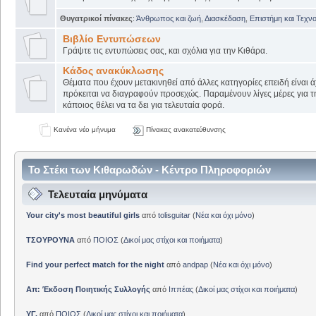
Θυγατρικοί πίνακες
:
Άνθρωπος και ζωή
,
Διασκέδαση
,
Επιστήμη και Τεχν
Βιβλίο Εντυπώσεων
Γράψτε τις εντυπώσεις σας, και σχόλια για την Κιθάρα.
Κάδος ανακύκλωσης
Θέματα που έχουν μετακινηθεί από άλλες κατηγορίες επειδή είναι ά
πρόκειται να διαγραφούν προσεχώς. Παραμένουν λίγες μέρες για 
κάποιος θέλει να τα δει για τελευταία φορά.
Κανένα νέο μήνυμα
Πίνακας ανακατεύθυνσης
Το Στέκι των Κιθαρωδών - Κέντρο Πληροφοριών
Τελευταία μηνύματα
Your city's most beautiful girls
από
tolisguitar
(
Νέα και όχι μόνο
)
ΤΣΟΥΡΟΥΝΑ
από
ΠΟΙΟΣ
(
Δικοί μας στίχοι και ποιήματα
)
Find your perfect match for the night
από
andpap
(
Νέα και όχι μόνο
)
Απ: Έκδοση Ποιητικής Συλλογής
από
Ιππέας
(
Δικοί μας στίχοι και ποιήματα
)
ΥΓ.
από
ΠΟΙΟΣ
(
Δικοί μας στίχοι και ποιήματα
)