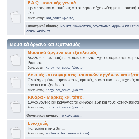
F.A.Q. μουσικής γενικά
Ερωτήσεις και απαντήσεις για οτιδήποτε έχει σχέση με τη μουσική, 
κλπ.
Συντονιστής:
hot_sauce (φλουτσ)
Θυγατρικοί πίνακες
:
Νομικά, διαδικαστικά, οργανωτικά
,
Αρμονία και θεωρί
δίσκοι
,
Ακόρντα
Μουσικά όργανα και εξοπλισμός
Μουσικά όργανα και εξοπλισμός
Δεν ξέρετε πως παίζεται κάποιο ακόρντο; Έχετε απορία σχετικά με
Ρωτήστε.
Συντονιστές:
Korgy
,
hot_sauce (φλουτσ)
Δοκιμές και συγκρίσεις μουσικών οργάνων και εξο
Ολοκληρωμένες παρουσίασεις, κριτικές, συγκριτικά τεστ, τεχνικές α
όργανα και εξοπλισμό.
Συντονιστές:
Korgy
,
hot_sauce (φλουτσ)
Κιθάρα - Μάρκες και τύποι
Συγκρίνοντας και κρίνοντας τα διάφορα είδη και τους κατασκευαστ
Συντονιστές:
Korgy
,
hot_sauce (φλουτσ)
Θυγατρικοί πίνακες
:
Τα καλύτερα...
Ενισχυτές
Για πολλά ή λίγα βατ...
Συντονιστές:
adr1anos
,
hot_sauce (φλουτσ)