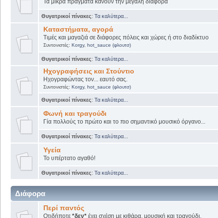
Τα μικρά πράγματα κάνουν την μεγάλη διαφορά
Θυγατρικοί πίνακες
:
Τα καλύτερα...
Καταστήματα, αγορά
Τιμές και μαγαζιά σε διάφορες πόλεις και χώρες ή στο διαδίκτυο
Συντονιστές:
Korgy
,
hot_sauce (φλουτσ)
Θυγατρικοί πίνακες
:
Τα καλύτερα...
Ηχογραφήσεις και Στούντιο
Ηχογραφώντας τον... εαυτό σας.
Συντονιστές:
Korgy
,
hot_sauce (φλουτσ)
Θυγατρικοί πίνακες
:
Τα καλύτερα...
Φωνή και τραγούδι
Γία πολλούς το πρώτο και το πιο σημαντικό μουσικό όργανο...
Θυγατρικοί πίνακες
:
Τα καλύτερα...
Υγεία
Το υπέρτατο αγαθό!
Θυγατρικοί πίνακες
:
Τα καλύτερα...
Διάφορα
Περί παντός
Οτιδήποτε
*δεν*
έχει σχέση με κιθάρα, μουσική και τραγούδι.