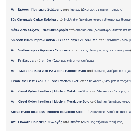
Απ: Έκδοση Ποιητικής Συλλογής
από
Ιππέας
(
Δικοί μας στίχοι και ποιήματα
)
80s Cinematic Guitar Soloing
από
Stel Andre
(
Δικοί μας αυτοσχεδιασμοί και διασκε
Μέσα Από Στάχτες - Νέα κυκλοφορία
από
charllestone
(
Δισκοπαρουσιάσεις και κρ
Smooth Blues Improvisation - Fender Player 2 Coral Red
από
Stel Andre
(
Δικοί 
Απ: Αν-Επίκαιρα - Δηκτικά - Σκωπτικά
από
Ιππέας
(
Δικοί μας στίχοι και ποιήματα
)
Απ: Το βλέμμα
από
Ιππέας
(
Δικοί μας στίχοι και ποιήματα
)
Απ: I Made the Best Axe-FX 3 Tone Patches Ever!
από
bathan
(
Δικοί μας αυτοσχε
I Made the Best Axe-FX 3 Tone Patches Ever!
από
Stel Andre
(
Δικοί μας αυτοσχεδ
Απ: Kiesel Kyber headless | Modern Metalcore Solo
από
Stel Andre
(
Δικοί μας αυ
Απ: Kiesel Kyber headless | Modern Metalcore Solo
από
bathan
(
Δικοί μας αυτοσ
Kiesel Kyber headless | Modern Metalcore Solo
από
Stel Andre
(
Δικοί μας αυτοσχ
Απ: Έκδοση Ποιητικής Συλλογής
από
Ιππέας
(
Δικοί μας στίχοι και ποιήματα
)