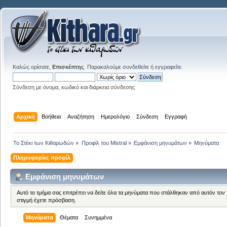
Καλώς ορίσατε,
Επισκέπτης
. Παρακαλούμε
συνδεθείτε
ή
εγγραφείτε
.
Σύνδεση με όνομα, κωδικό και διάρκεια σύνδεσης
Αρχική
Βοήθεια
Αναζήτηση
Ημερολόγιο
Σύνδεση
Εγγραφή
Το Στέκι των Κιθαρωδών
»
Προφίλ του Mistral
»
Εμφάνιση μηνυμάτων
»
Μηνύματα
Πληροφορίες προφίλ
Εμφάνιση μηνυμάτων
Αυτό το τμήμα σας επιτρέπει να δείτε όλα τα μηνύματα που στάλθηκαν από αυτόν τον
στιγμή έχετε πρόσβαση.
Μηνύματα
Θέματα
Συνημμένα