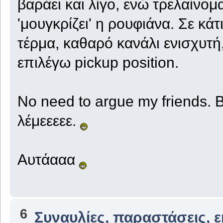
βαράει και λίγο, ενώ τρελαίνομ
'μουγκρίζει' η ρουφιάνα. Σε κ
τέρμα, καθαρό κανάλι ενισχυτή
επιλέγω pickup position.
No need to argue my friends. B
λέμεεεεε.
Αυτάααα
6
Συναυλίες, παραστάσεις, 