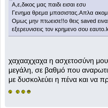
Α,ε,δικος μας παιδι εισαι εσυ
Γενημα θρεμα μπασιστας.Απλα ακομα 
Ομως μην πτωεισε!!ο θεις saved ειναι
εξερευνισεις τον κρημενο σου εαυτο.le
χαχααχχαχα η ασχετοσύνη μου 
μεγάλη, σε βαθμό που αναρωτι
με δυσκολεύει η πένα και να π