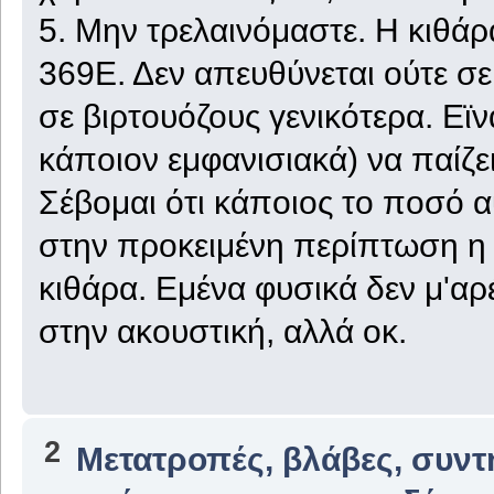
5. Μην τρελαινόμαστε. Η κιθάρ
369Ε. Δεν απευθύνεται ούτε σε 
σε βιρτουόζους γενικότερα. Εϊν
κάποιον εμφανισιακά) να παίζει
Σέβομαι ότι κάποιος το ποσό α
στην προκειμένη περίπτωση η σ
κιθάρα. Εμένα φυσικά δεν μ'αρ
στην ακουστική, αλλά οκ.
2
Μετατροπές, βλάβες, συντ