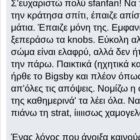
Σ'ευχαριστώ πολύ sfanfan! Να 
την κράτησα σπίτι, έπαιζε απίσ
μάτια. Έπαιζε μόνη της. Εμφα
ξεπεράσω τα knobs. Εύκολη αλ
σώμα είναι ελαφρύ, αλλά δεν ή
την πάρω. Παικτικά (ηχητικά κα
ήρθε το Bigsby και πλέον όπως
απ'όλες τις απόψεις. Νομίζω η
της καθημερινά' τα λέει όλα. Ν
πιάνω τη strat, ίιιιισως χαμογ
Ένας λόγος που άνοιξα καινούρι