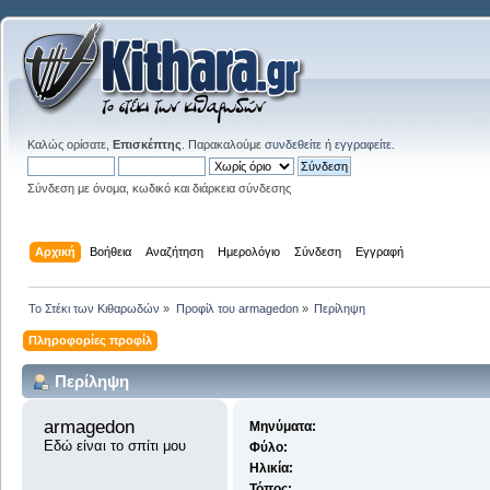
Καλώς ορίσατε,
Επισκέπτης
. Παρακαλούμε
συνδεθείτε
ή
εγγραφείτε
.
Σύνδεση με όνομα, κωδικό και διάρκεια σύνδεσης
Αρχική
Βοήθεια
Αναζήτηση
Ημερολόγιο
Σύνδεση
Εγγραφή
Το Στέκι των Κιθαρωδών
»
Προφίλ του armagedon
»
Περίληψη
Πληροφορίες προφίλ
Περίληψη
armagedon 
Μηνύματα:
Εδώ είναι το σπίτι μου
Φύλο:
Ηλικία:
Τόπος: