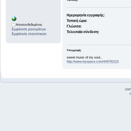
Ημερομηνία εγγραφής:
Τοπική ώρα:
Αποσυνδεδεμένος
Γλώσσα:
Εμφάνιση μηνυμάτων
Τελευταία σύνδεση:
Εμφάνιση στατιστικών
Υπογραφή:
sweet music of my soul...
http://www.myspace.com/449782115
SMF
T