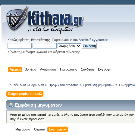
Καλώς ορίσατε,
Επισκέπτης
. Παρακαλούμε
συνδεθείτε
ή
εγγραφείτε
.
Σύνδεση με όνομα, κωδικό και διάρκεια σύνδεσης
Αρχική
Βοήθεια
Αναζήτηση
Ημερολόγιο
Σύνδεση
Εγγραφή
Το Στέκι των Κιθαρωδών
»
Προφίλ του drosatos
»
Εμφάνιση μηνυμάτων
»
Συνημμέν
Πληροφορίες προφίλ
Εμφάνιση μηνυμάτων
Αυτό το τμήμα σας επιτρέπει να δείτε όλα τα μηνύματα που στάλθηκαν από αυτόν τον
στιγμή έχετε πρόσβαση.
Μηνύματα
Θέματα
Συνημμένα