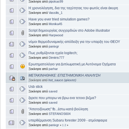
Ξεκίνησε από
pipokas99
Η χρονολόγηση, δια της ταχύτητας του φωτός είναι άκυρη
Ξεκίνησε από
Vassilis_1
Have you ever tried simulation games?
Ξεκίνησε από
Monika45
Script δημιουργίας συγχορδιών στο Adobe illustrator
Ξεκίνησε από
Harpwood
νόμοι θερμοδυναμικής-απόδειξη για την υπαρξη του ΘΕΟΥ
Ξεκίνησε από
panixgr
Πως ρυθμίζονται ηχεία logitech;
Ξεκίνησε από
Dimitris777
Ερωτηματολόγιο για Διπλωματική με Αυτόνομα Οχήματα
Ξεκίνησε από
parhar
ΜΕΤΑΚΙΝΗΘΗΚΕ: ΕΠΙΣΤΗΜΟΝΙΚΗ ΑΝΑΛΥΣΗ
Ξεκίνησε από
hot_sauce (φλουτσ)
Usb stick
Ξεκίνησε από
saved
ξερετε που μπορω να βρω ενα τετοιο βιζμα?
Ξεκίνησε από
saved
''Αποτοξίνωση'' fb...έστω κατά βούληση
Ξεκίνησε από
STEFANOS604
υπερθέρμανση Subaru forester 2009 - ατμόσφαιρα
Ξεκίνησε από
panixgr
«
1
2
»