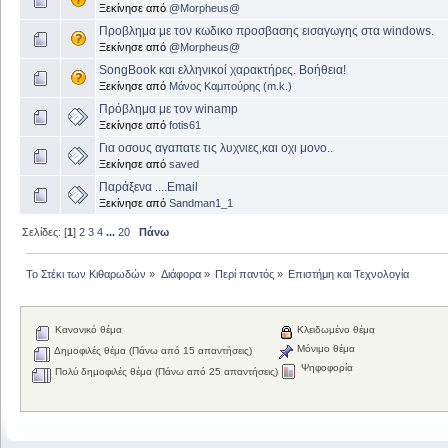
Ξεκίνησε από
@Morpheus@
Προβλημα με τον κωδικο προσβασης εισαγωγης στα windows.
Ξεκίνησε από
@Morpheus@
SongBook και ελληνικοί χαρακτήρες. Βοήθεια!
Ξεκίνησε από
Μάνος Καμπούρης (m.k.)
Πρόβλημα με τον winamp
Ξεκίνησε από
fotis61
Για οσους αγαπατε τις λυχνιες,και οχι μονο..
Ξεκίνησε από
saved
Παράξενα ....Email
Ξεκίνησε από
Sandman1_1
Σελίδες: [
1
]
2
3
4
...
20
Πάνω
Το Στέκι των Κιθαρωδών
»
Διάφορα
»
Περί παντός
»
Επιστήμη και Τεχνολογία
Κανονικό θέμα
Κλειδωμένο θέμα
Μόνιμο θέμα
Δημοφιλές θέμα (Πάνω από 15 απαντήσεις)
Ψηφοφορία
Πολύ δημοφιλές θέμα (Πάνω από 25 απαντήσεις)