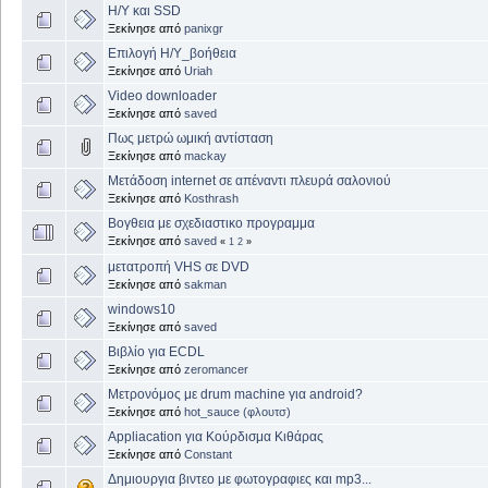
Η/Υ και SSD
Ξεκίνησε από
panixgr
Επιλογή Η/Υ_βοήθεια
Ξεκίνησε από
Uriah
Video downloader
Ξεκίνησε από
saved
Πως μετρώ ωμική αντίσταση
Ξεκίνησε από
mackay
Μετάδοση internet σε απέναντι πλευρά σαλονιού
Ξεκίνησε από
Kosthrash
Βογθεια με σχεδιαστικο προγραμμα
Ξεκίνησε από
saved
«
1
2
»
μετατροπή VHS σε DVD
Ξεκίνησε από
sakman
windows10
Ξεκίνησε από
saved
Βιβλίο για ECDL
Ξεκίνησε από
zeromancer
Μετρονόμος με drum machine για android?
Ξεκίνησε από
hot_sauce (φλουτσ)
Appliacation για Κούρδισμα Κιθάρας
Ξεκίνησε από
Constant
Δημιουργια βιντεο με φωτογραφιες και mp3...