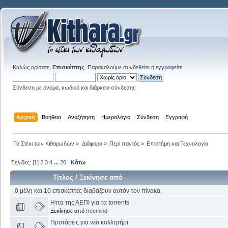
Καλώς ορίσατε,
Επισκέπτης
. Παρακαλούμε
συνδεθείτε
ή
εγγραφείτε
.
Σύνδεση με όνομα, κωδικό και διάρκεια σύνδεσης
Αρχική
Βοήθεια
Αναζήτηση
Ημερολόγιο
Σύνδεση
Εγγραφή
Το Στέκι των Κιθαρωδών
»
Διάφορα
»
Περί παντός
»
Επιστήμη και Τεχνολογία
Σελίδες: [
1
]
2
3
4
...
20
Κάτω
Τίτλος
/
Ξεκίνησε από
0 μέλη και 10 επισκέπτες διαβάζουν αυτόν τον πίνακα.
Ηττα της ΑΕΠΙ για τα torrents
Ξεκίνησε από
freemind
Προτάσεις για νέο κολλητήρι