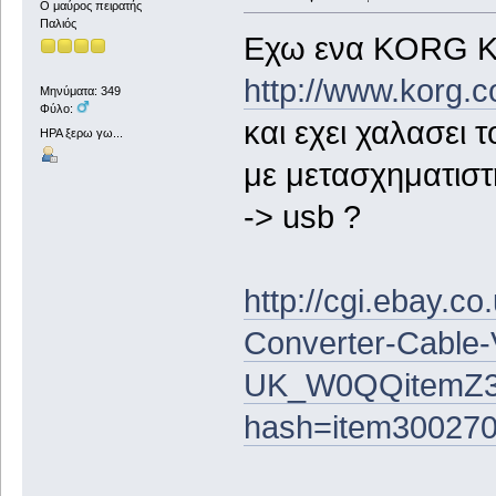
Ο μαύρος πειρατής
Παλιός
Εχω ενα KORG K
http://www.korg.
Μηνύματα: 349
Φύλο:
και εχει χαλασει 
ΗΡΑ ξερω γω...
με μετασχηματιστ
-> usb ?
http://cgi.ebay.
Converter-Cable-
UK_W0QQitemZ30
hash=item30027