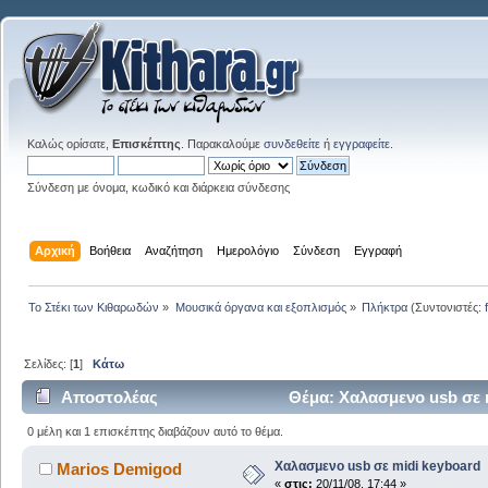
Καλώς ορίσατε,
Επισκέπτης
. Παρακαλούμε
συνδεθείτε
ή
εγγραφείτε
.
Σύνδεση με όνομα, κωδικό και διάρκεια σύνδεσης
Αρχική
Βοήθεια
Αναζήτηση
Ημερολόγιο
Σύνδεση
Εγγραφή
Το Στέκι των Κιθαρωδών
»
Μουσικά όργανα και εξοπλισμός
»
Πλήκτρα
(Συντονιστές:
Σελίδες: [
1
]
Κάτω
Αποστολέας
Θέμα: Χαλασμενο usb σε 
0 μέλη και 1 επισκέπτης διαβάζουν αυτό το θέμα.
Χαλασμενο usb σε midi keyboard
Marios Demigod
«
στις:
20/11/08, 17:44 »