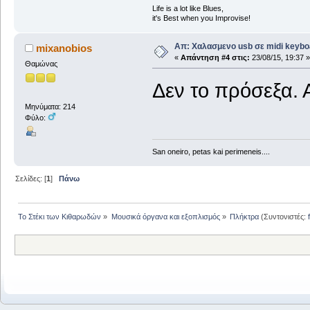
Life is a lot like Blues,
it's Best when you Improvise!
Απ: Χαλασμενο usb σε midi keybo
mixanobios
«
Απάντηση #4 στις:
23/08/15, 19:37 »
Θαμώνας
Δεν το πρόσεξα. 
Μηνύματα: 214
Φύλο:
San oneiro, petas kai perimeneis....
Σελίδες: [
1
]
Πάνω
Το Στέκι των Κιθαρωδών
»
Μουσικά όργανα και εξοπλισμός
»
Πλήκτρα
(Συντονιστές: