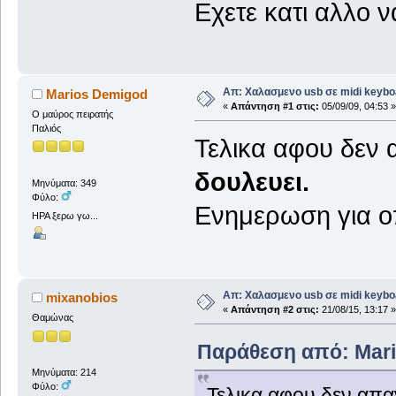
Εχετε κατι αλλο ν
Απ: Χαλασμενο usb σε midi keybo
Marios Demigod
«
Απάντηση #1 στις:
05/09/09, 04:53 »
Ο μαύρος πειρατής
Παλιός
Τελικα αφου δεν 
δουλευει.
Μηνύματα: 349
Φύλο:
Ενημερωση για οπ
ΗΡΑ ξερω γω...
Απ: Χαλασμενο usb σε midi keybo
mixanobios
«
Απάντηση #2 στις:
21/08/15, 13:17 »
Θαμώνας
Παράθεση από: Mario
Μηνύματα: 214
Φύλο:
Τελικα αφου δεν απαν