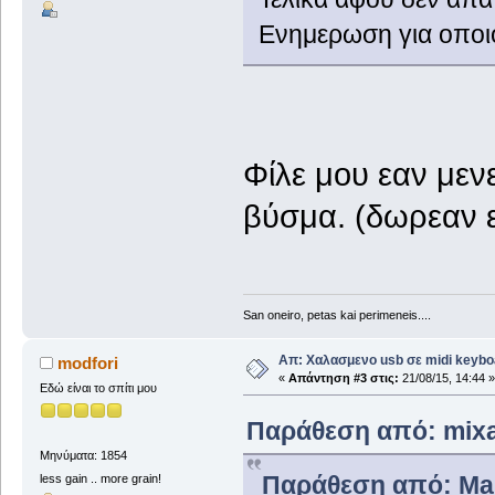
Ενημερωση για οποιο
Φίλε μου εαν μεν
βύσμα. (δωρεαν ε
San oneiro, petas kai perimeneis....
Απ: Χαλασμενο usb σε midi keybo
modfori
«
Απάντηση #3 στις:
21/08/15, 14:44 »
Εδώ είναι το σπίτι μου
Παράθεση από: mixan
Μηνύματα: 1854
Παράθεση από: Mari
less gain .. more grain!