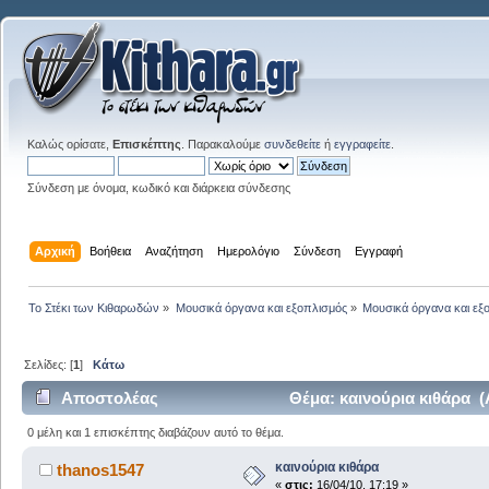
Καλώς ορίσατε,
Επισκέπτης
. Παρακαλούμε
συνδεθείτε
ή
εγγραφείτε
.
Σύνδεση με όνομα, κωδικό και διάρκεια σύνδεσης
Αρχική
Βοήθεια
Αναζήτηση
Ημερολόγιο
Σύνδεση
Εγγραφή
Το Στέκι των Κιθαρωδών
»
Μουσικά όργανα και εξοπλισμός
»
Μουσικά όργανα και εξ
Σελίδες: [
1
]
Κάτω
Αποστολέας
Θέμα: καινούρια κιθάρα 
0 μέλη και 1 επισκέπτης διαβάζουν αυτό το θέμα.
καινούρια κιθάρα
thanos1547
«
στις:
16/04/10, 17:19 »