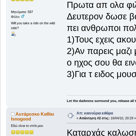
Πρωτα απ ολα φι
Μηνύματα: 587
Δευτερον δωσε β
Φύλο:
Will you take a ride on the wild
πει ανθρωποι πολ
side?
1)Τους εχεις ακο
2)Αν παρεις μαζι 
ο ηχος σου θα ει
3)Για τ ειδος μου
Let the darkness surround you, release all
Απ: καινούρια κιθάρα
Αυτάρεσκο Καθίκι
Isnogood
«
Απάντηση #2 στις:
16/04/10, 20:29 »
Εδώ είναι το σπίτι μου
Καταρχάς καλωσή