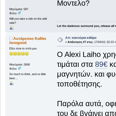
Μοντελο?
Μηνύματα: 587
Φύλο:
Will you take a ride on the wild
side?
Let the darkness surround you, release all
Απ: καινούρια κιθάρα
Αυτάρεσκο Καθίκι
Isnogood
«
Απάντηση #7 στις:
17/04/10, 02:23 »
Εδώ είναι το σπίτι μου
O Alexi Laiho χρη
τιμάται στα
89€
κα
Μηνύματα: 2668
Φύλο:
μαγνητών. και φυ
So much to think, and so little
beer....
τοποθέτησης.
Παρόλα αυτά, οφε
του δε βγάινει α