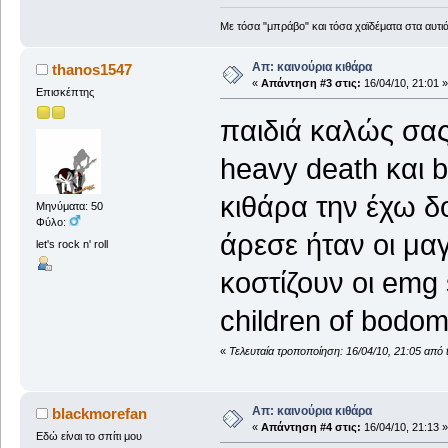
Με τόσα "μπράβο" και τόσα χαϊδέματα στα αυτιά
Απ: καινούρια κιθάρα
thanos1547
«
Απάντηση #3 στις:
16/04/10, 21:01 »
Επισκέπτης
παιδιά καλώς σας
heavy death και b
κιθάρα την έχω δ
Μηνύματα: 50
Φύλο:
άρεσε ήταν οι μα
let's rock n' roll
κοστίζουν οι emg 
children of bodo
«
Τελευταία τροποποίηση: 16/04/10, 21:05 από
Απ: καινούρια κιθάρα
blackmorefan
«
Απάντηση #4 στις:
16/04/10, 21:13 »
Εδώ είναι το σπίτι μου