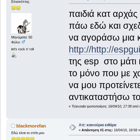
Επισκέπτης
παιδιά κατ αρχάς
πάω εδώ και σχεδ
να αγοράσω μια κ
Μηνύματα: 50
Φύλο:
http://
http://espgu
let's rock n' roll
της esp στο μάτι
το μόνο που με χα
να μου προτείνετε
αντικαταστήσω το
«
Τελευταία τροποποίηση: 16/04/10, 17:38 από
Απ: καινούρια κιθάρα
blackmorefan
«
Απάντηση #1 στις:
16/04/10, 18:58 »
Εδώ είναι το σπίτι μου