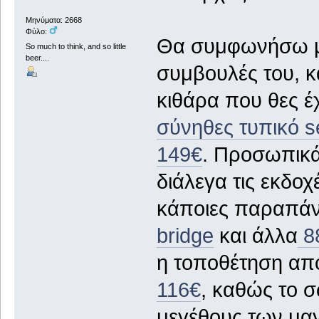
Μηνύματα: 2668
Φύλο:
Θα συμφωνήσω με
So much to think, and so little
beer....
συμβουλές του, κ
κιθάρα που θες έ
σύνηθες τυπικό se
149€
. Προσωπικά
διάλεγα τις εκδο
κάποιες παραπάν
bridge
και άλλα
88
η τοποθέτηση απο
116€
, καθώς το 
μεγέθους των μα