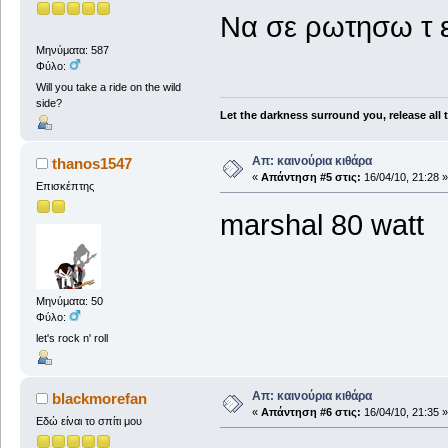
Να σε ρωτησω τ ε
Μηνύματα: 587
Φύλο:
Will you take a ride on the wild
side?
Let the darkness surround you, release all
Απ: καινούρια κιθάρα
thanos1547
«
Απάντηση #5 στις:
16/04/10, 21:28 »
Επισκέπτης
marshal 80 watt
Μηνύματα: 50
Φύλο:
let's rock n' roll
Απ: καινούρια κιθάρα
blackmorefan
«
Απάντηση #6 στις:
16/04/10, 21:35 »
Εδώ είναι το σπίτι μου