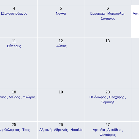
4
5
6
Εξακουστοδιανός
Νόννα
Ευμορφία , Μορφούλα ,
Αστέ
Σωτήριος
11
12
13
Εύπλους
Φώτιος
18
19
20
νιος , Λαύρος , Φλώρος
Ηλιόδωρος , Θεοχάρης ,
Σαμουήλ
25
26
27
αρθολομαίος , Τίτος
Αδριανή , Αδριανός , Ναταλία
Αρκαδία , Αρκάδιος ,
Φανούριος