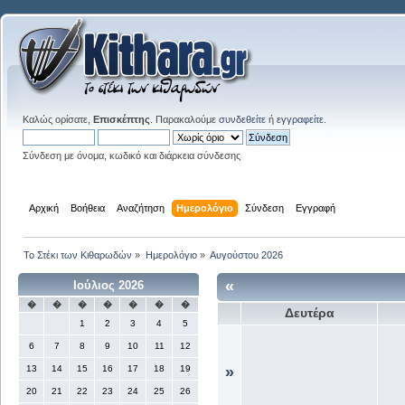
Καλώς ορίσατε,
Επισκέπτης
. Παρακαλούμε
συνδεθείτε
ή
εγγραφείτε
.
Σύνδεση με όνομα, κωδικό και διάρκεια σύνδεσης
Αρχική
Βοήθεια
Αναζήτηση
Ημερολόγιο
Σύνδεση
Εγγραφή
Το Στέκι των Κιθαρωδών
»
Ημερολόγιο
»
Αυγούστου 2026
«
Ιούλιος 2026
�
�
�
�
�
�
�
Δευτέρα
1
2
3
4
5
6
7
8
9
10
11
12
13
14
15
16
17
18
19
»
20
21
22
23
24
25
26