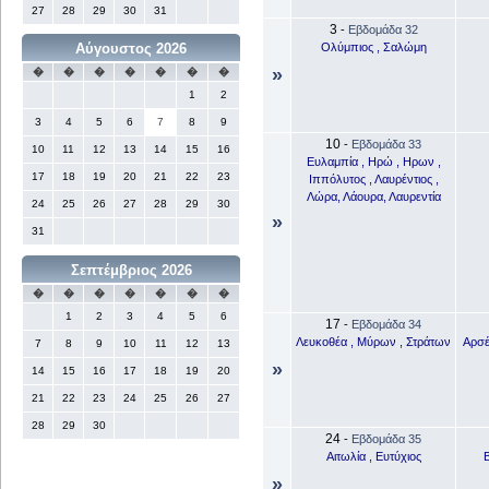
27
28
29
30
31
3
-
Εβδομάδα 32
Ολύμπιος , Σαλώμη
Αύγουστος 2026
»
�
�
�
�
�
�
�
1
2
3
4
5
6
7
8
9
10
-
Εβδομάδα 33
10
11
12
13
14
15
16
Ευλαμπία , Ηρώ , Ηρων ,
17
18
19
20
21
22
23
Ιππόλυτος , Λαυρέντιος ,
Λώρα, Λάουρα, Λαυρεντία
24
25
26
27
28
29
30
»
31
Σεπτέμβριος 2026
�
�
�
�
�
�
�
1
2
3
4
5
6
17
-
Εβδομάδα 34
Λευκοθέα , Μύρων , Στράτων
Αρσέ
7
8
9
10
11
12
13
»
14
15
16
17
18
19
20
21
22
23
24
25
26
27
28
29
30
24
-
Εβδομάδα 35
Αιτωλία , Ευτύχιος
Β
»