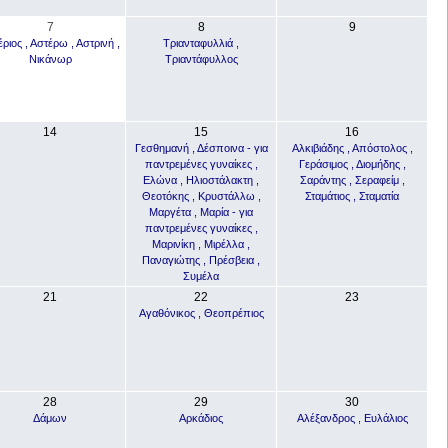
7
8
9
ριος , Αστέρω , Αστρινή ,
Τριανταφυλλιά ,
Νικάνωρ
Τριαντάφυλλος
14
15
16
Γεσθημανή , Δέσποινα - για
Αλκιβιάδης , Απόστολος ,
παντρεμένες γυναίκες ,
Γεράσιμος , Διομήδης ,
Ελώνα , Ηλιοστάλακτη ,
Σαράντης , Σεραφείμ ,
Θεοτόκης , Κρυστάλλω ,
Σταμάτιος , Σταματία
Μαργέτα , Μαρία - για
παντρεμένες γυναίκες ,
Μαρινίκη , Μιρέλλα ,
Παναγιώτης , Πρέσβεια ,
Συμέλα
21
22
23
Αγαθόνικος , Θεοπρέπιος
28
29
30
Δάμων
Αρκάδιος
Αλέξανδρος , Ευλάλιος