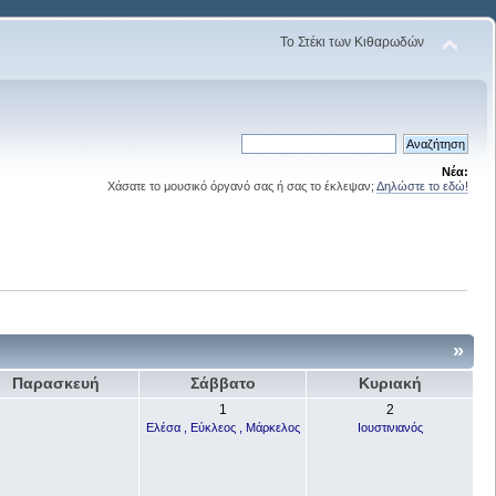
Το Στέκι των Κιθαρωδών
Νέα:
Χάσατε το μουσικό όργανό σας ή σας το έκλεψαν;
Δηλώστε το εδώ!
»
Παρασκευή
Σάββατο
Κυριακή
1
2
Ελέσα , Εύκλεος , Μάρκελος
Ιουστινιανός