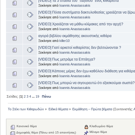
[VIDEO] Τα 3 στάδια του “ταξιδιού” ενός κιθαρίστα
Ξεκίνησε από
Ioannis Anastassakis
[VIDEO] Πόσα συστήματα δακτυλοθεσίας χρειάζεται να ξέρ
Ξεκίνησε από
Ioannis Anastassakis
[VIDEO] Χρειάζεται να μάθω κλίμακες από την αρχή?
Ξεκίνησε από
Ioannis Anastassakis
αγορά βιβλίου εκμάθησης ακουστικής κιθάρα
Ξεκίνησε από
killer10
[VIDEO] Γιατί αρκετοί κιθαρίστες δεν βελτιώνονται ?
Ξεκίνησε από
Ioannis Anastassakis
[VIDEO] Πως μετράμε τα Επτάηχα?
Ξεκίνησε από
Ioannis Anastassakis
[VIDEO] Kάποιες μέρες δεν έχω καθόλου διάθεση για κιθάρ
Ξεκίνησε από
Ioannis Anastassakis
[VIDEO] Πως μπορώ να σιγουρευτώ ότι εξασκούμαι σωστά?
Ξεκίνησε από
Ioannis Anastassakis
Σελίδες: [
1
]
2
3
4
...
19
Πάνω
Το Στέκι των Κιθαρωδών
»
Ειδικά θέματα
»
Εκμάθηση – Πρώτα βήματα
(Συντονιστής:
Κανονικό θέμα
Κλειδωμένο θέμα
Μόνιμο θέμα
Δημοφιλές θέμα (Πάνω από 15 απαντήσεις)