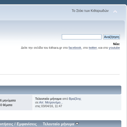
Το Στέκι των Κιθαρωδών
Νέα:
Δείτε την σελίδα του kithara.gr στο
facebook
, στο
twitter
, και στο
youtube
Τελευταίο μήνυμα
από
Βραζίλης
6 μηνύματα
σε
Απ: Μετρονόμο...
0 θέματα
στις 03/04/16, 11:47
ντήσεις
/
Εμφανίσεις
Τελευταίο μήνυμα