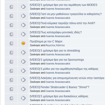
[VIDEO] 5 χρήσιμα tips για την εκμάθηση των MODES
Ξεκίνησε από
Ioannis Anastassakis
[VIDEO] Γιατί να μην μαθαίνουν τραγούδια οι κιθαρίστες?
Ξεκίνησε από
Ioannis Anastassakis
[VIDEO] Ποιά κλίμακα ταιριάζει πάνω από την Am9?
Ξεκίνησε από
Ioannis Anastassakis
[VIDEO] Πως καταγράφω μουσικές ιδέες?
Ξεκίνησε από
Ioannis Anastassakis
Προβλημα με την C Major.
Ξεκίνησε από
Άγγελος Κάππα
[VIDEO] 5 χρήσιμα tips για το shredding
Ξεκίνησε από
Ioannis Anastassakis
[VIDEO] 5 χρήσιμα tips για τια Sponsorings
Ξεκίνησε από
Ioannis Anastassakis
[VIDEO] 5 μύθοι για την εκμάθηση/παίξιμο της κιθάρας
Ξεκίνησε από
Ioannis Anastassakis
[VIDEO] Ασκήσεις για απομνημόνευση νοτών στην ταστιέρα
Ξεκίνησε από
Ioannis Anastassakis
[VIDEO] Fender Stratocaster ή Ibanez “Shred”?
Ξεκίνησε από
Ioannis Anastassakis
[VIDEO] 5 χρήσιμα tips για δασκάλους κιθάρας
Ξεκίνησε από
Ioannis Anastassakis