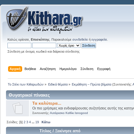
Καλώς ορίσατε,
Επισκέπτης
. Παρακαλούμε
συνδεθείτε
ή
εγγραφείτε
.
Σύνδεση με όνομα, κωδικό και διάρκεια σύνδεσης
Αρχική
Βοήθεια
Αναζήτηση
Ημερολόγιο
Σύνδεση
Εγγραφή
Το Στέκι των Κιθαρωδών
»
Ειδικά θέματα
»
Εκμάθηση – Πρώτα βήματα
(Συντονιστής:
Θυγατρικοί πίνακες
Τα καλύτερα...
Οι πιο χρήσιμες και ενδιαφέρουσες συζητήσεις αυτής της κατηγ
Συντονιστής:
Αυτάρεσκο Καθίκι Isnogood
Σελίδες: [
1
]
2
3
4
...
19
Κάτω
Τίτλος
/
Ξεκίνησε από