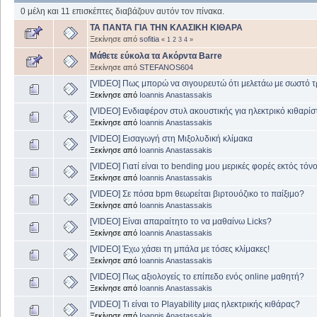
0 μέλη και 11 επισκέπτες διαβάζουν αυτόν τον πίνακα.
ΤΑ ΠΑΝΤΑ ΓΙΑ ΤΗΝ ΚΛΑΣΙΚΗ ΚΙΘΑΡΑ
Ξεκίνησε από
sofitia
«
1
2
3
4
»
Μάθετε εύκολα τα Ακόρντα Barre
Ξεκίνησε από
STEFANOS604
[VIDEO] Πως μπορώ να σιγουρευτώ ότι μελετάω με σωστό 
Ξεκίνησε από
Ioannis Anastassakis
[VIDEO] Eνδιαφέρον στυλ ακουστικής για ηλεκτρικό κιθαρίσ
Ξεκίνησε από
Ioannis Anastassakis
[VIDEO] Εισαγωγή στη Μιξολυδική κλίμακα
Ξεκίνησε από
Ioannis Anastassakis
[VIDEO] Γιατί είναι το bending μου μερικές φορές εκτός τόν
Ξεκίνησε από
Ioannis Anastassakis
[VIDEO] Σε πόσα bpm θεωρείται βιρτουόζικο το παίξιμο?
Ξεκίνησε από
Ioannis Anastassakis
[VIDEO] Είναι απαραίτητο το να μαθαίνω Licks?
Ξεκίνησε από
Ioannis Anastassakis
[VIDEO] Έχω χάσει τη μπάλα με τόσες κλίμακες!
Ξεκίνησε από
Ioannis Anastassakis
[VIDEO] Πως αξιολογείς το επίπεδο ενός online μαθητή?
Ξεκίνησε από
Ioannis Anastassakis
[VIDEO] Τι είναι το Playability μιας ηλεκτρικής κιθάρας?
Ξεκίνησε από
Ioannis Anastassakis