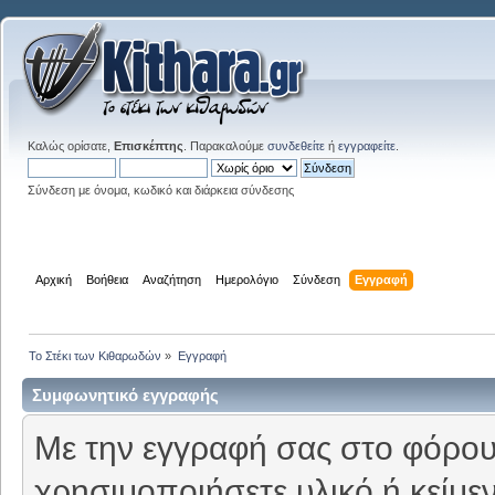
Καλώς ορίσατε,
Επισκέπτης
. Παρακαλούμε
συνδεθείτε
ή
εγγραφείτε
.
Σύνδεση με όνομα, κωδικό και διάρκεια σύνδεσης
Αρχική
Βοήθεια
Αναζήτηση
Ημερολόγιο
Σύνδεση
Εγγραφή
Το Στέκι των Κιθαρωδών
»
Εγγραφή
Συμφωνητικό εγγραφής
Με την εγγραφή σας στο φόρουμ
χρησιμοποιήσετε υλικό ή κείμε