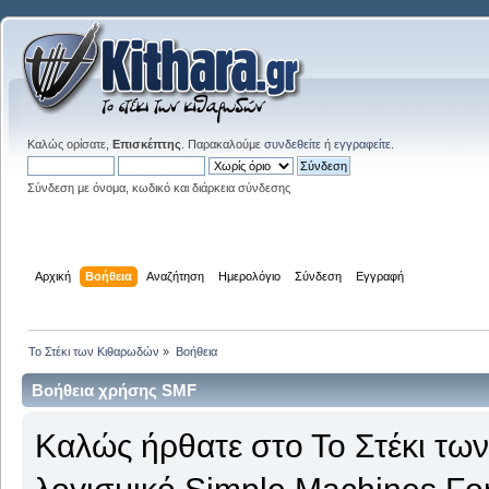
Καλώς ορίσατε,
Επισκέπτης
. Παρακαλούμε
συνδεθείτε
ή
εγγραφείτε
.
Σύνδεση με όνομα, κωδικό και διάρκεια σύνδεσης
Αρχική
Βοήθεια
Αναζήτηση
Ημερολόγιο
Σύνδεση
Εγγραφή
Το Στέκι των Κιθαρωδών
»
Βοήθεια
Βοήθεια χρήσης SMF
Καλώς ήρθατε στο Το Στέκι τω
λογισμικό Simple Machines Fo