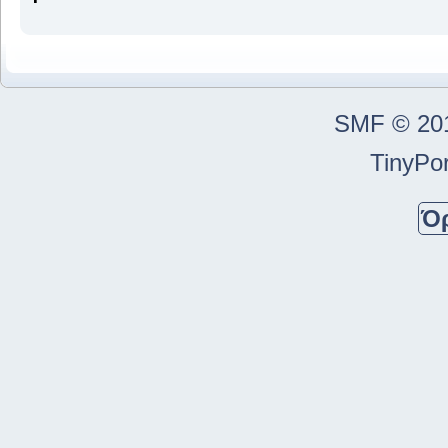
SMF © 20
TinyPor
Ό