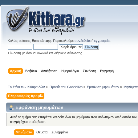
Καλώς ορίσατε,
Επισκέπτης
. Παρακαλούμε
συνδεθείτε
ή
εγγραφείτε
.
Σύνδεση με όνομα, κωδικό και διάρκεια σύνδεσης
Αρχική
Βοήθεια
Αναζήτηση
Ημερολόγιο
Σύνδεση
Εγγραφή
Το Στέκι των Κιθαρωδών
»
Προφίλ του Gabriel6th
»
Εμφάνιση μηνυμάτων
»
Μηνύματ
Πληροφορίες προφίλ
Εμφάνιση μηνυμάτων
Αυτό το τμήμα σας επιτρέπει να δείτε όλα τα μηνύματα που στάλθηκαν από αυτόν τον
στιγμή έχετε πρόσβαση.
Μηνύματα
Θέματα
Συνημμένα