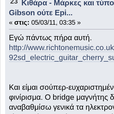
23
Κιθάρα - Μάρκες και τύπο
Gibson ούτε Epi...
«
στις:
05/03/11, 03:35 »
Εγώ πάντως πήρα αυτή.
http://www.richtonemusic.co.u
92sd_electric_guitar_cherry_s
Και είμαι σούπερ-ευχαριστημέ
φινίρισμα. Ο bridge μαγνήτης δ
αναβαθμίσω γενικά τα ηλεκτρονι