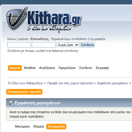
Καλώς ορίσατε,
Επισκέπτης
. Παρακαλούμε
συνδεθείτε
ή
εγγραφείτε
.
Σύνδεση με όνομα, κωδικό και διάρκεια σύνδεσης
Αρχική
Βοήθεια
Αναζήτηση
Ημερολόγιο
Σύνδεση
Εγγραφή
Το Στέκι των Κιθαρωδών
»
Προφίλ του hot_sauce (φλουτσ)
»
Εμφάνιση μηνυμάτων
»
Πληροφορίες προφίλ
Εμφάνιση μηνυμάτων
Αυτό το τμήμα σας επιτρέπει να δείτε όλα τα μηνύματα που στάλθηκαν από αυτόν τον
στιγμή έχετε πρόσβαση.
Μηνύματα
Θέματα
Συνημμένα