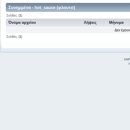
Συνημμένα - hot_sauce (φλουτσ)
Σελίδες: [
1
]
Όνομα αρχείου
Λήψεις
Μήνυμα
Δεν έχουν
Σελίδες: [
1
]
SMF
T