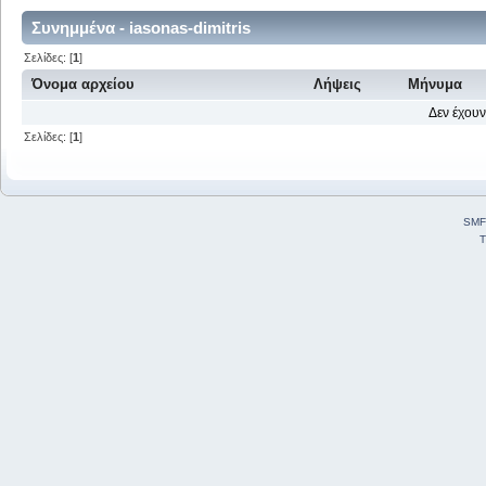
Συνημμένα - iasonas-dimitris
Σελίδες: [
1
]
Όνομα αρχείου
Λήψεις
Μήνυμα
Δεν έχουν
Σελίδες: [
1
]
SMF
T