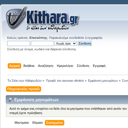
Καλώς ορίσατε,
Επισκέπτης
. Παρακαλούμε
συνδεθείτε
ή
εγγραφείτε
.
Σύνδεση με όνομα, κωδικό και διάρκεια σύνδεσης
Αρχική
Βοήθεια
Αναζήτηση
Ημερολόγιο
Σύνδεση
Εγγραφή
Το Στέκι των Κιθαρωδών
»
Προφίλ του iasonas-dimitris
»
Εμφάνιση μηνυμάτων
»
Συν
Πληροφορίες προφίλ
Εμφάνιση μηνυμάτων
Αυτό το τμήμα σας επιτρέπει να δείτε όλα τα μηνύματα που στάλθηκαν από αυτόν τον
στιγμή έχετε πρόσβαση.
Μηνύματα
Θέματα
Συνημμένα