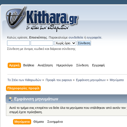
Καλώς ορίσατε,
Επισκέπτης
. Παρακαλούμε
συνδεθείτε
ή
εγγραφείτε
.
Σύνδεση με όνομα, κωδικό και διάρκεια σύνδεσης
Αρχική
Βοήθεια
Αναζήτηση
Ημερολόγιο
Σύνδεση
Εγγραφή
Το Στέκι των Κιθαρωδών
»
Προφίλ του papous
»
Εμφάνιση μηνυμάτων
»
Μηνύματα
Πληροφορίες προφίλ
Εμφάνιση μηνυμάτων
Αυτό το τμήμα σας επιτρέπει να δείτε όλα τα μηνύματα που στάλθηκαν από αυτόν τον
στιγμή έχετε πρόσβαση.
Μηνύματα
Θέματα
Συνημμένα