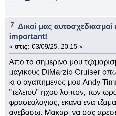
7
Δικοί μας αυτοσχεδιασμοί 
important!
«
στις:
03/09/25, 20:15 »
Απο το σημερινο μου τζαμαρισμα
μαγικους DiMarzio Cruiser οπ
κι ο αγαπημενος μου Andy Tim
"τελειου" ηχου λοιπον, των ωρ
φρασεολογιας, εκανα ενα τζαμα
ανεβασω. Μακαρι να σας αρεσε