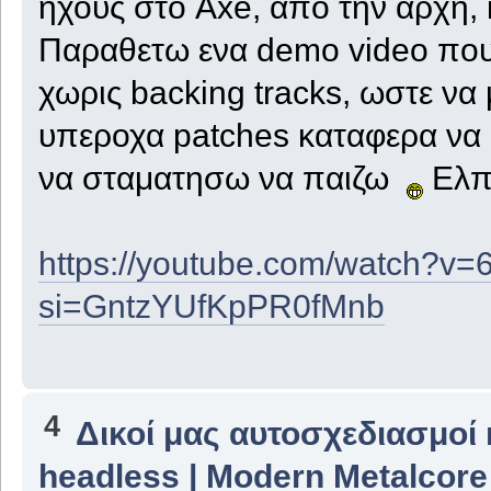
ηχους στο Axe, απο την αρχη, 
Παραθετω ενα demo video που 
χωρις backing tracks, ωστε ν
υπεροχα patches καταφερα να
να σταματησω να παιζω
Ελπι
https://youtube.com/watch?
si=GntzYUfKpPR0fMnb
4
Δικοί μας αυτοσχεδιασμοί 
headless | Modern Metalcore