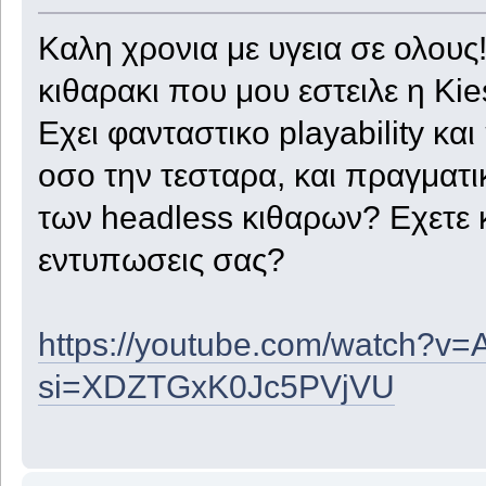
Καλη χρονια με υγεια σε ολους!
κιθαρακι που μου εστειλε η Kie
Εχει φανταστικο playability κ
οσο την τεσταρα, και πραγματικ
των headless κιθαρων? Εχετε κ
εντυπωσεις σας?
https://youtube.com/watch?
si=XDZTGxK0Jc5PVjVU