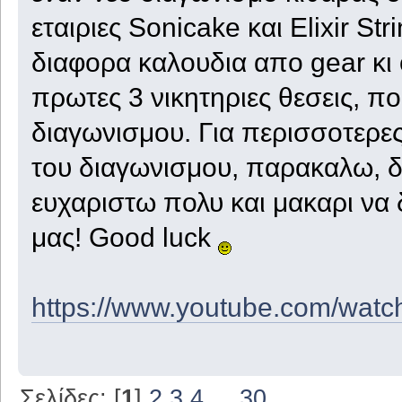
εταιριες Sonicake και Elixir St
διαφορα καλουδια απο gear κι 
πρωτες 3 νικητηριες θεσεις, π
διαγωνισμου. Για περισσοτερε
του διαγωνισμου, παρακαλω, δε
ευχαριστω πολυ και μακαρι να
μας! Good luck
https://www.youtube.com/watc
Σελίδες: [
1
]
2
3
4
...
30