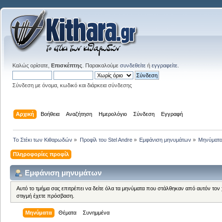
Καλώς ορίσατε,
Επισκέπτης
. Παρακαλούμε
συνδεθείτε
ή
εγγραφείτε
.
Σύνδεση με όνομα, κωδικό και διάρκεια σύνδεσης
Αρχική
Βοήθεια
Αναζήτηση
Ημερολόγιο
Σύνδεση
Εγγραφή
Το Στέκι των Κιθαρωδών
»
Προφίλ του Stel Andre
»
Εμφάνιση μηνυμάτων
»
Μηνύματ
Πληροφορίες προφίλ
Εμφάνιση μηνυμάτων
Αυτό το τμήμα σας επιτρέπει να δείτε όλα τα μηνύματα που στάλθηκαν από αυτόν τον
στιγμή έχετε πρόσβαση.
Μηνύματα
Θέματα
Συνημμένα