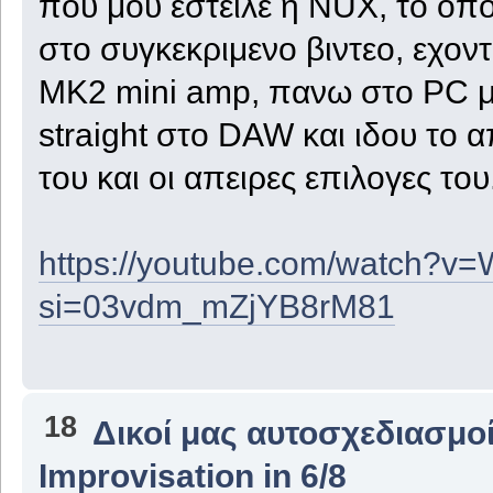
που μου εστειλε η NUX, το οπ
στο συγκεκριμενο βιντεο, εχον
MK2 mini amp, πανω στο PC μ
straight στο DAW και ιδου το 
του και οι απειρες επιλογες του.
https://youtube.com/watch
si=03vdm_mZjYB8rM81
18
Δικοί μας αυτοσχεδιασμοί
Improvisation in 6/8