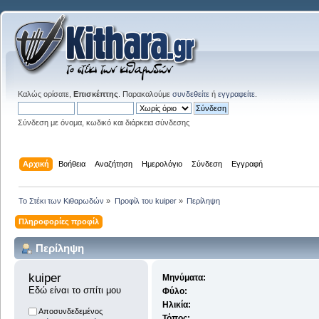
Καλώς ορίσατε,
Επισκέπτης
. Παρακαλούμε
συνδεθείτε
ή
εγγραφείτε
.
Σύνδεση με όνομα, κωδικό και διάρκεια σύνδεσης
Αρχική
Βοήθεια
Αναζήτηση
Ημερολόγιο
Σύνδεση
Εγγραφή
Το Στέκι των Κιθαρωδών
»
Προφίλ του kuiper
»
Περίληψη
Πληροφορίες προφίλ
Περίληψη
kuiper 
Μηνύματα:
Εδώ είναι το σπίτι μου
Φύλο:
Ηλικία:
Αποσυνδεδεμένος
Τόπος: