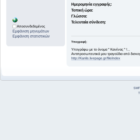
Ημερομηνία εγγραφής:
Τοπική ώρα:
Γλώσσα:
Τελευταία σύνδεση:
Αποσυνδεδεμένος
Εμφάνιση μηνυμάτων
Εμφάνιση στατιστικών
Υπογραφή:
Υπογράφω με το όνομα " Κανένας " !...
Αντιπροσωπευτικά μου τραγούδια από δισκογ
http://Kanlis.livepage.gr/file/index
SMF
T