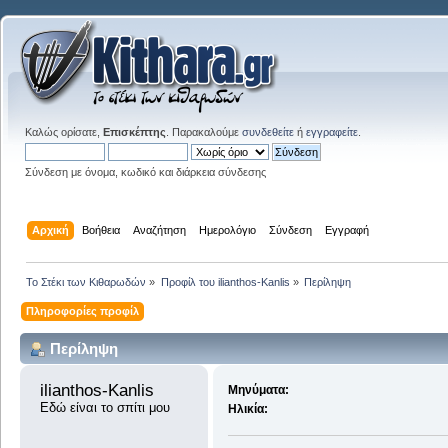
Καλώς ορίσατε,
Επισκέπτης
. Παρακαλούμε
συνδεθείτε
ή
εγγραφείτε
.
Σύνδεση με όνομα, κωδικό και διάρκεια σύνδεσης
Αρχική
Βοήθεια
Αναζήτηση
Ημερολόγιο
Σύνδεση
Εγγραφή
Το Στέκι των Κιθαρωδών
»
Προφίλ του ilianthos-Kanlis
»
Περίληψη
Πληροφορίες προφίλ
Περίληψη
ilianthos-Kanlis 
Μηνύματα:
Εδώ είναι το σπίτι μου
Ηλικία: