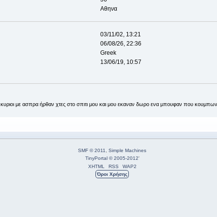
Αθηνα
03/11/02, 13:21
06/08/26, 22:36
Greek
13/06/19, 10:57
ι κυριοι με ασπρα ήρθαν χτες στο σπιτι μου και μου εκαναν δωρο ενα μπουφαν που κουμπων
SMF © 2011
,
Simple Machines
TinyPortal
© 2005-2012
'
XHTML
RSS
WAP2
Όροι Χρήσης