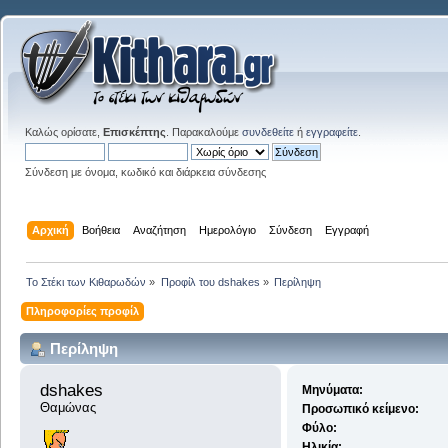
Καλώς ορίσατε,
Επισκέπτης
. Παρακαλούμε
συνδεθείτε
ή
εγγραφείτε
.
Σύνδεση με όνομα, κωδικό και διάρκεια σύνδεσης
Αρχική
Βοήθεια
Αναζήτηση
Ημερολόγιο
Σύνδεση
Εγγραφή
Το Στέκι των Κιθαρωδών
»
Προφίλ του dshakes
»
Περίληψη
Πληροφορίες προφίλ
Περίληψη
dshakes 
Μηνύματα:
Θαμώνας
Προσωπικό κείμενο:
Φύλο:
Ηλικία: