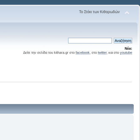
Το Στέκι των Κιθαρωδών
Νέα:
Δείτε την σελίδα του kithara.gr στο
facebook
, στο
twitter
, και στο
youtube