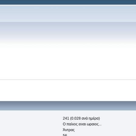
241 (0.028 ανά ημέρα)
O παλιος ειναι ωραιος...
Άντρας
56