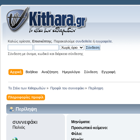
Καλώς ορίσατε,
Επισκέπτης
. Παρακαλούμε
συνδεθείτε
ή
εγγραφείτε
.
Σύνδεση με όνομα, κωδικό και διάρκεια σύνδεσης
Αρχική
Βοήθεια
Αναζήτηση
Ημερολόγιο
Σύνδεση
Εγγραφή
Το Στέκι των Κιθαρωδών
»
Προφίλ του συννεφάκι
»
Περίληψη
Πληροφορίες προφίλ
Περίληψη
συννεφάκι 
Μηνύματα:
Παλιός
Προσωπικό κείμενο:
Φύλο:
Ηλικία: