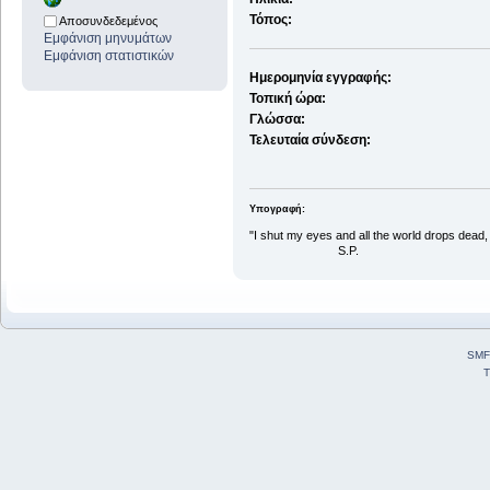
Τόπος:
Αποσυνδεδεμένος
Εμφάνιση μηνυμάτων
Εμφάνιση στατιστικών
Ημερομηνία εγγραφής:
Τοπική ώρα:
Γλώσσα:
Τελευταία σύνδεση:
Υπογραφή:
"I shut my eyes and all the world drops dead, I
S.P.
SMF
T