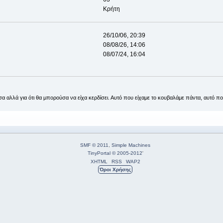
Κρήτη
26/10/06, 20:39
08/08/26, 14:06
08/07/24, 16:04
ασα αλλά για ότι θα μπορούσα να είχα κερδίσει. Αυτό που είχαμε το κουβαλάμε πάντα, αυτό π
SMF © 2011
,
Simple Machines
TinyPortal
© 2005-2012
'
XHTML
RSS
WAP2
Όροι Χρήσης