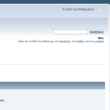
Το Στέκι των Κιθαρωδών
Νέα:
Δείτε την σελίδα του kithara.gr στο
facebook
, στο
twitter
, και στο
youtube
τα...