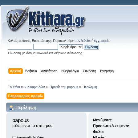
Καλώς ορίσατε,
Επισκέπτης
. Παρακαλούμε
συνδεθείτε
ή
εγγραφείτε
.
Σύνδεση με όνομα, κωδικό και διάρκεια σύνδεσης
Αρχική
Βοήθεια
Αναζήτηση
Ημερολόγιο
Σύνδεση
Εγγραφή
Το Στέκι των Κιθαρωδών
»
Προφίλ του papous
»
Περίληψη
Πληροφορίες προφίλ
Περίληψη
papous 
Μηνύματα:
Εδώ είναι το σπίτι μου
Προσωπικό κείμενο:
Φύλο:
Ηλικία:
Αποσυνδεδεμένος