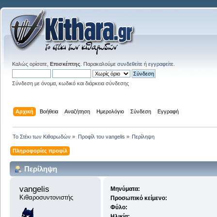
Καλώς ορίσατε,
Επισκέπτης
. Παρακαλούμε
συνδεθείτε
ή
εγγραφείτε
.
Σύνδεση με όνομα, κωδικό και διάρκεια σύνδεσης
Αρχική
Βοήθεια
Αναζήτηση
Ημερολόγιο
Σύνδεση
Εγγραφή
Το Στέκι των Κιθαρωδών
»
Προφίλ του vangelis
»
Περίληψη
Πληροφορίες προφίλ
Περίληψη
vangelis 
Μηνύματα:
Κιθαροσυντονιστής
Προσωπικό κείμενο:
Φύλο:
Ηλικία: