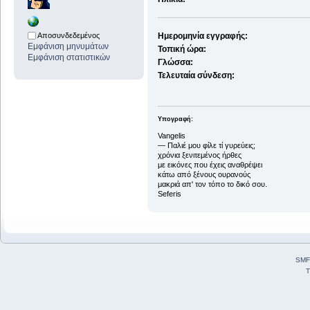
Αποσυνδεδεμένος
Ημερομηνία εγγραφής:
Εμφάνιση μηνυμάτων
Τοπική ώρα:
Εμφάνιση στατιστικών
Γλώσσα:
Τελευταία σύνδεση:
Υπογραφή:
Vangelis
― Παλιέ μου φίλε τί γυρεύεις;
χρόνια ξενιτεμένος ήρθες
με εικόνες που έχεις αναθρέψει
κάτω από ξένους ουρανούς
μακριά απ' τον τόπο το δικό σου.
Seferis
SMF
T