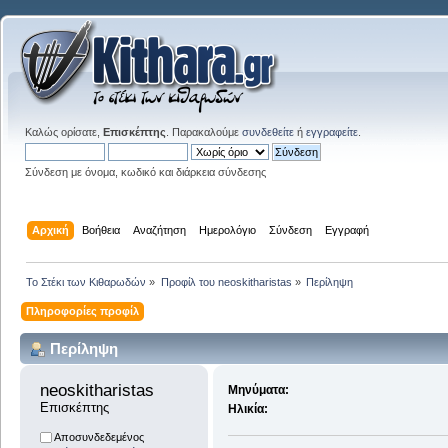
Καλώς ορίσατε,
Επισκέπτης
. Παρακαλούμε
συνδεθείτε
ή
εγγραφείτε
.
Σύνδεση με όνομα, κωδικό και διάρκεια σύνδεσης
Αρχική
Βοήθεια
Αναζήτηση
Ημερολόγιο
Σύνδεση
Εγγραφή
Το Στέκι των Κιθαρωδών
»
Προφίλ του neoskitharistas
»
Περίληψη
Πληροφορίες προφίλ
Περίληψη
neoskitharistas 
Μηνύματα:
Επισκέπτης
Ηλικία:
Αποσυνδεδεμένος