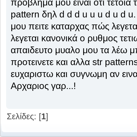
προβλημα μου ειναι οτι τετοια 
pattern δηλ d d d u u u d u d 
μου πειτε καταρχας πώς λεγετα
λεγεται κανονικά ο ρυθμος τετ
απαιδευτο μυαλο μου τα λέω μπ
προτεινετε και αλλα str patter
ευχαριστω και συγνωμη αν ειν
Αρχαριος γαρ...!
Σελίδες: [
1
]