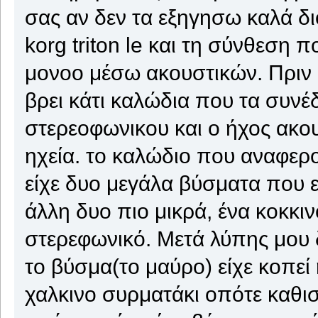
σας αν δεν τα εξηγησω καλά διο
korg triton le και τη σύνθεση 
μονοο μέσω ακουστικών. Πριν α
βρει κάτι καλώδια που τα συνέδ
στερεοφωνικου και ο ήχος ακου
ηχεία. το καλώδιο που αναφερο
είχε δυο μεγάλα βύσματα που 
άλλη δυο πιο μικρά, ένα κοκκι
στερεφωνικό. Μετά λύπης μου
το βύσμα(το μαύρο) είχε κοπεί 
χαλκινο συρματάκι οπότε καθι