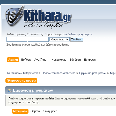
Καλώς ορίσατε,
Επισκέπτης
. Παρακαλούμε
συνδεθείτε
ή
εγγραφείτε
.
Σύνδεση με όνομα, κωδικό και διάρκεια σύνδεσης
Αρχική
Βοήθεια
Αναζήτηση
Ημερολόγιο
Σύνδεση
Εγγραφή
Το Στέκι των Κιθαρωδών
»
Προφίλ του neoskitharistas
»
Εμφάνιση μηνυμάτων
»
Μην
Πληροφορίες προφίλ
Εμφάνιση μηνυμάτων
Αυτό το τμήμα σας επιτρέπει να δείτε όλα τα μηνύματα που στάλθηκαν από αυτόν τον
στιγμή έχετε πρόσβαση.
Μηνύματα
Θέματα
Συνημμένα