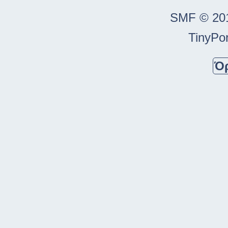
SMF © 20
TinyPor
Ό