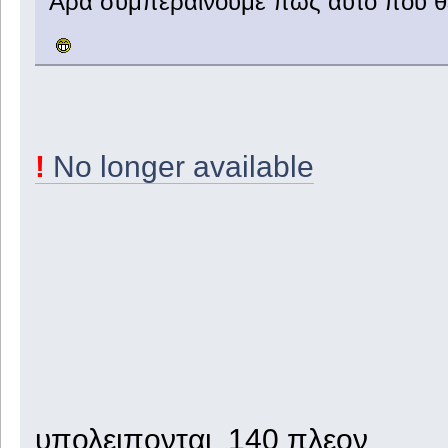
Άρα συμπεραίνουμε πως αυτό που θες
!
No longer available
υπολειπονται 140 πλεον