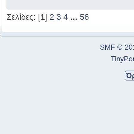
Σελίδες: [
1
]
2
3
4
...
56
SMF © 20
TinyPor
Ό