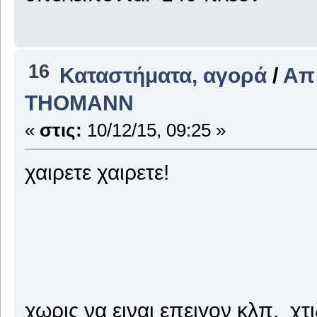
16
Καταστήματα, αγορά
/
Απ
THOMANΝ
«
στις:
10/12/15, 09:25 »
χαιρετε χαιρετε!
χωρις να ειναι επειγον κλπ, χτ