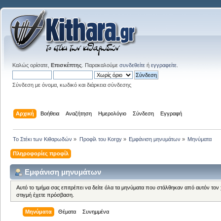
Καλώς ορίσατε,
Επισκέπτης
. Παρακαλούμε
συνδεθείτε
ή
εγγραφείτε
.
Σύνδεση με όνομα, κωδικό και διάρκεια σύνδεσης
Αρχική
Βοήθεια
Αναζήτηση
Ημερολόγιο
Σύνδεση
Εγγραφή
Το Στέκι των Κιθαρωδών
»
Προφίλ του Korgy
»
Εμφάνιση μηνυμάτων
»
Μηνύματα
Πληροφορίες προφίλ
Εμφάνιση μηνυμάτων
Αυτό το τμήμα σας επιτρέπει να δείτε όλα τα μηνύματα που στάλθηκαν από αυτόν τον
στιγμή έχετε πρόσβαση.
Μηνύματα
Θέματα
Συνημμένα