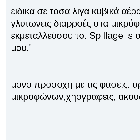
ειδικα σε τοσα λιγα κυβικά αέρα
γλυτωνεις διαρροές στα μικρό
εκμεταλλεύσου το. Spillage is 
μου.'
μονο προσοχη με τις φασεις. α
μικροφώνων,χηογραφεις, ακους,