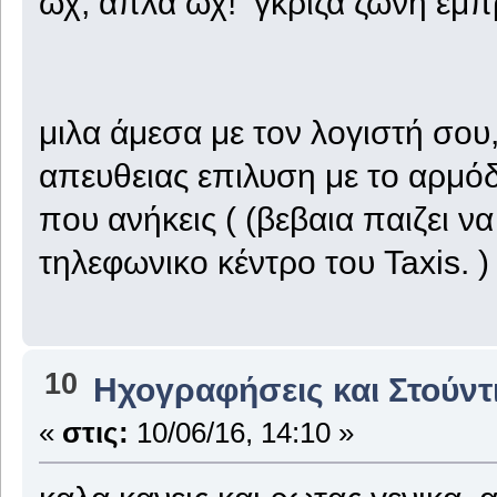
ωχ, απλα ωχ! γκρίζα ζώνη εμπ
μιλα άμεσα με τον λογιστή σου,
απευθειας επιλυση με το αρμό
που ανήκεις ( (βεβαια παιζει ν
τηλεφωνικο κέντρο του Taxis. )
10
Ηχογραφήσεις και Στούντ
«
στις:
10/06/16, 14:10 »