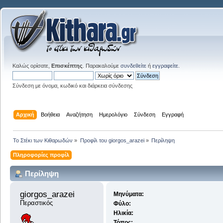
Καλώς ορίσατε,
Επισκέπτης
. Παρακαλούμε
συνδεθείτε
ή
εγγραφείτε
.
Σύνδεση με όνομα, κωδικό και διάρκεια σύνδεσης
Αρχική
Βοήθεια
Αναζήτηση
Ημερολόγιο
Σύνδεση
Εγγραφή
Το Στέκι των Κιθαρωδών
»
Προφίλ του giorgos_arazei
»
Περίληψη
Πληροφορίες προφίλ
Περίληψη
giorgos_arazei 
Μηνύματα:
Περαστικός
Φύλο:
Ηλικία:
Τόπος: