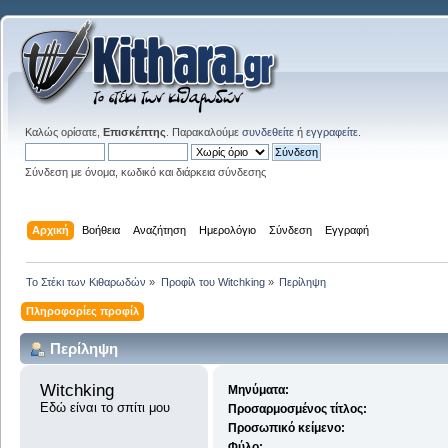
Καλώς ορίσατε,
Επισκέπτης
. Παρακαλούμε
συνδεθείτε
ή
εγγραφείτε
.
Σύνδεση με όνομα, κωδικό και διάρκεια σύνδεσης
Αρχική
Βοήθεια
Αναζήτηση
Ημερολόγιο
Σύνδεση
Εγγραφή
Το Στέκι των Κιθαρωδών
»
Προφίλ του Witchking
»
Περίληψη
Πληροφορίες προφίλ
Περίληψη
Witchking 
Μηνύματα:
Εδώ είναι το σπίτι μου
Προσαρμοσμένος τίτλος:
Προσωπικό κείμενο:
Φύλο: