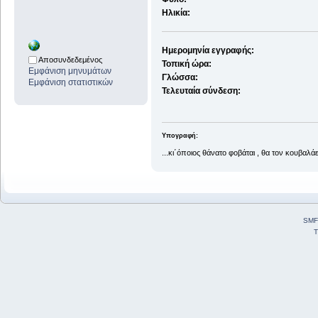
Ηλικία:
Ημερομηνία εγγραφής:
Αποσυνδεδεμένος
Τοπική ώρα:
Εμφάνιση μηνυμάτων
Γλώσσα:
Εμφάνιση στατιστικών
Τελευταία σύνδεση:
Υπογραφή:
...κι΄όποιος θάνατο φοβάται , θα τον κουβαλάε
SMF
T