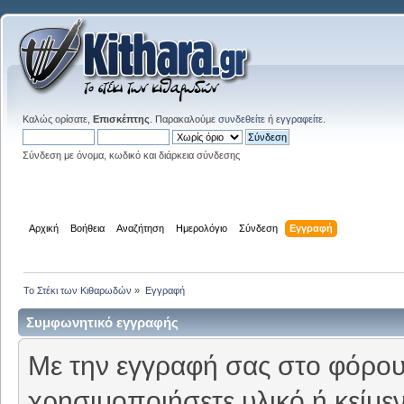
Καλώς ορίσατε,
Επισκέπτης
. Παρακαλούμε
συνδεθείτε
ή
εγγραφείτε
.
Σύνδεση με όνομα, κωδικό και διάρκεια σύνδεσης
Αρχική
Βοήθεια
Αναζήτηση
Ημερολόγιο
Σύνδεση
Εγγραφή
Το Στέκι των Κιθαρωδών
»
Εγγραφή
Συμφωνητικό εγγραφής
Με την εγγραφή σας στο φόρουμ
χρησιμοποιήσετε υλικό ή κείμε