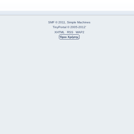
SMF © 2011
,
Simple Machines
TinyPortal
© 2005-2012
'
XHTML
RSS
WAP2
Όροι Χρήσης