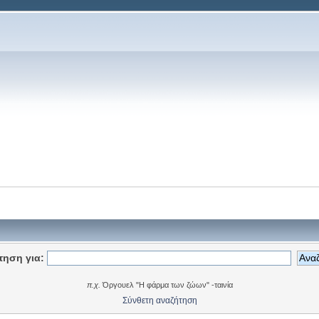
τηση για:
π.χ.
Όργουελ "Η φάρμα των ζώων" -ταινία
Σύνθετη αναζήτηση