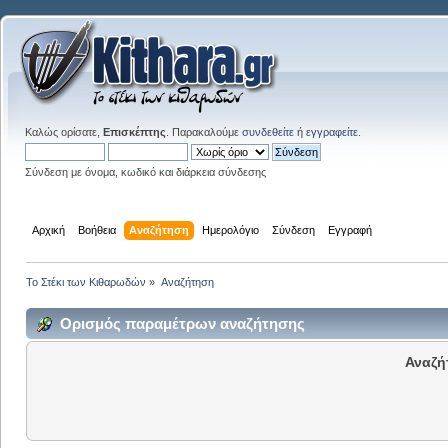
Καλώς ορίσατε,
Επισκέπτης
. Παρακαλούμε
συνδεθείτε
ή
εγγραφείτε
.
Σύνδεση με όνομα, κωδικό και διάρκεια σύνδεσης
Αρχική
Βοήθεια
Αναζήτηση
Ημερολόγιο
Σύνδεση
Εγγραφή
Το Στέκι των Κιθαρωδών
»
Αναζήτηση
Ορισμός παραμέτρων αναζήτησης
Αναζή