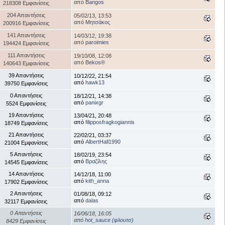
από
Bangos
218308 Εμφανίσεις
204 Απαντήσεις
05/02/13, 13:53
από
Μητσάκος
200916 Εμφανίσεις
141 Απαντήσεις
14/03/12, 19:38
από
paroimies
194424 Εμφανίσεις
111 Απαντήσεις
19/10/08, 12:08
από
Bekos®
140643 Εμφανίσεις
39 Απαντήσεις
10/12/22, 21:54
από
hawk13
39750 Εμφανίσεις
0 Απαντήσεις
18/12/21, 14:38
από
panixgr
5524 Εμφανίσεις
19 Απαντήσεις
13/04/21, 20:48
από
filipposfragkogiannis
18749 Εμφανίσεις
21 Απαντήσεις
22/02/21, 03:37
από
AlbertHall1990
21004 Εμφανίσεις
5 Απαντήσεις
18/02/19, 23:54
από
Βραζίλης
14545 Εμφανίσεις
14 Απαντήσεις
14/12/18, 11:00
από
kith_anna
17902 Εμφανίσεις
2 Απαντήσεις
01/08/18, 09:12
από
dalas
32117 Εμφανίσεις
0 Απαντήσεις
16/06/18, 16:05
από
hot_sauce (φλουτσ)
8429 Εμφανίσεις