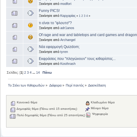
Ξεκίνησε από
modfori
Funny PICS!
Ξεκίνησε από
Καρχαρίας
«
1
2
3
4
»
τι είναι το "φλουτσ"?
Ξεκίνησε από
adr1anos
Of rage and war and tabletops and card games and drago
Ξεκίνησε από
Archangel
Νέα εφαρμογή Quizdom;
Ξεκίνησε από
tyren
Εκφράσεις που "πληγώνουν" τους κιθαρίστες...
Ξεκίνησε από
Kosthrash
Σελίδες: [
1
]
2
3
4
...
14
Πάνω
Το Στέκι των Κιθαρωδών
»
Διάφορα
»
Περί παντός
»
Διασκέδαση
Κανονικό θέμα
Κλειδωμένο θέμα
Μόνιμο θέμα
Δημοφιλές θέμα (Πάνω από 15 απαντήσεις)
Ψηφοφορία
Πολύ δημοφιλές θέμα (Πάνω από 25 απαντήσεις)