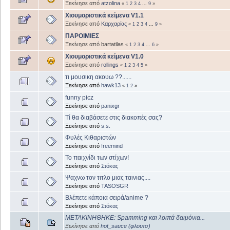
Ξεκίνησε από
atzolina
«
1
2
3
4
...
9
»
Χιουμοριστικά κείμενα V1.1
Ξεκίνησε από
Καρχαρίας
«
1
2
3
4
...
9
»
ΠΑΡΟΙΜΙΕΣ
Ξεκίνησε από bartatilas
«
1
2
3
4
...
6
»
Χιουμοριστικά κείμενα V1.0
Ξεκίνησε από
rollings
«
1
2
3
4
5
»
τι μουσικη ακουω ??......
Ξεκίνησε από
hawk13
«
1
2
»
funny picz
Ξεκίνησε από
panixgr
Tί θα διαβάσετε στις διακοπές σας?
Ξεκίνησε από
s.s.
Φυλές Κιθαριστών
Ξεκίνησε από
freemind
Το παιχνίδι των στίχων!
Ξεκίνησε από
Στόκας
Ψαχνω τον τιτλο μιας ταινιας....
Ξεκίνησε από
TASOSGR
Βλέπετε κάποια σειρά/anime ?
Ξεκίνησε από
Στόκας
ΜΕΤΑΚΙΝΗΘΗΚΕ: Spamming και λοιπά δαιμόνια...
Ξεκίνησε από
hot_sauce (φλουτσ)