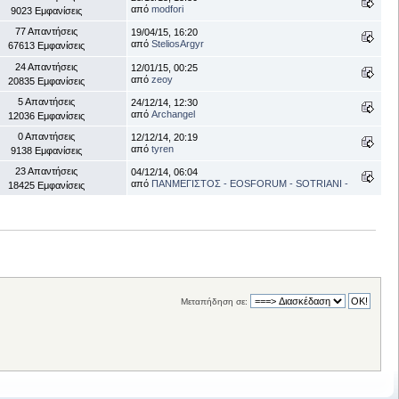
από
modfori
9023 Εμφανίσεις
77 Απαντήσεις
19/04/15, 16:20
από
SteliosArgyr
67613 Εμφανίσεις
24 Απαντήσεις
12/01/15, 00:25
από
zeoy
20835 Εμφανίσεις
5 Απαντήσεις
24/12/14, 12:30
από
Archangel
12036 Εμφανίσεις
0 Απαντήσεις
12/12/14, 20:19
από
tyren
9138 Εμφανίσεις
23 Απαντήσεις
04/12/14, 06:04
από
ΠΑΝΜΕΓΙΣΤΟΣ - EOSFORUM - SOTRIANI -
18425 Εμφανίσεις
Μεταπήδηση σε: