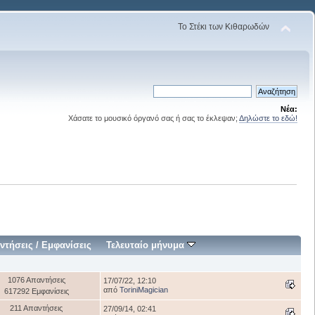
Το Στέκι των Κιθαρωδών
Νέα:
Χάσατε το μουσικό όργανό σας ή σας το έκλεψαν;
Δηλώστε το εδώ!
ντήσεις
/
Εμφανίσεις
Τελευταίο μήνυμα
1076 Απαντήσεις
17/07/22, 12:10
από
ToriniMagician
617292 Εμφανίσεις
211 Απαντήσεις
27/09/14, 02:41