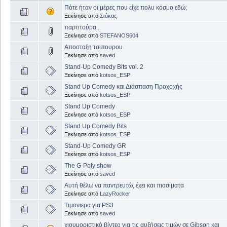
Πότε ήταν οι μέρες που είχε πολυ κόσμο εδώ;
Ξεκίνησε από
Στόκας
παρτιτούρα...
Ξεκίνησε από
STEFANOS604
Αποσταξη τσιπουρου
Ξεκίνησε από
saved
Stand-Up Comedy Bits vol. 2
Ξεκίνησε από
kotsos_ESP
Stand Up Comedy και Διάσπαση Προχοχής
Ξεκίνησε από
kotsos_ESP
Stand Up Comedy
Ξεκίνησε από
kotsos_ESP
Stand Up Comedy Bits
Ξεκίνησε από
kotsos_ESP
Stand-Up Comedy GR
Ξεκίνησε από
kotsos_ESP
The G-Poly show
Ξεκίνησε από
saved
Αυτή θέλω να παντρευτώ, έχει και πιασίματα
Ξεκίνησε από
LazyRocker
Τιμονιερα για PS3
Ξεκίνησε από
saved
χιουμοριστικό βίντεο για τις αυξήσεις τιμών σε Gibson και