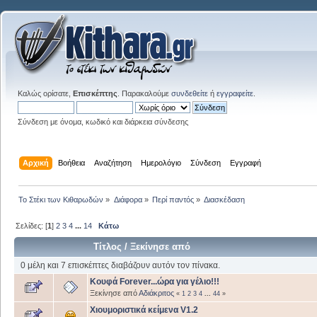
Καλώς ορίσατε,
Επισκέπτης
. Παρακαλούμε
συνδεθείτε
ή
εγγραφείτε
.
Σύνδεση με όνομα, κωδικό και διάρκεια σύνδεσης
Αρχική
Βοήθεια
Αναζήτηση
Ημερολόγιο
Σύνδεση
Εγγραφή
Το Στέκι των Κιθαρωδών
»
Διάφορα
»
Περί παντός
»
Διασκέδαση
Σελίδες: [
1
]
2
3
4
...
14
Κάτω
Τίτλος
/
Ξεκίνησε από
0 μέλη και 7 επισκέπτες διαβάζουν αυτόν τον πίνακα.
Κουφά Forever...ώρα για γέλιο!!!
Ξεκίνησε από
Αδιάκριτος
«
1
2
3
4
...
44
»
Χιουμοριστικά κείμενα V1.2