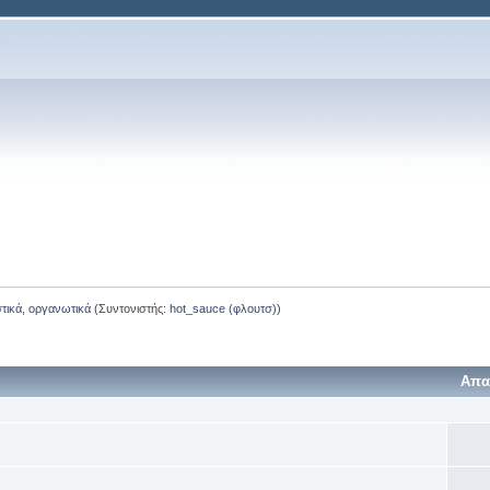
στικά, οργανωτικά
(Συντονιστής:
hot_sauce (φλουτσ)
)
Απα