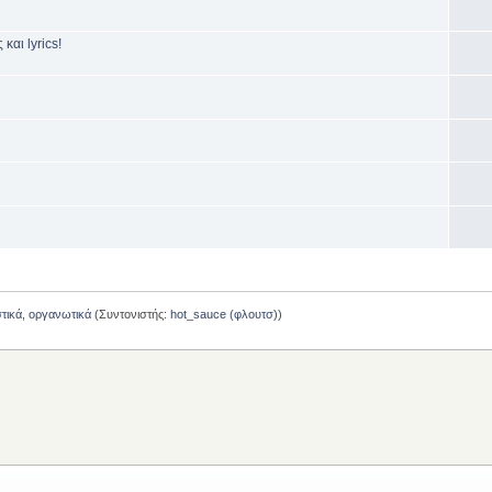
και lyrics!
στικά, οργανωτικά
(Συντονιστής:
hot_sauce (φλουτσ)
)