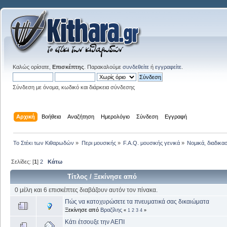
Καλώς ορίσατε,
Επισκέπτης
. Παρακαλούμε
συνδεθείτε
ή
εγγραφείτε
.
Σύνδεση με όνομα, κωδικό και διάρκεια σύνδεσης
Αρχική
Βοήθεια
Αναζήτηση
Ημερολόγιο
Σύνδεση
Εγγραφή
Το Στέκι των Κιθαρωδών
»
Περι μουσικής
»
F.A.Q. μουσικής γενικά
»
Νομικά, διαδικα
Σελίδες: [
1
]
2
Κάτω
Τίτλος
/
Ξεκίνησε από
0 μέλη και 6 επισκέπτες διαβάζουν αυτόν τον πίνακα.
Πώς να κατοχυρώσετε τα πνευματικά σας δικαιώματα
Ξεκίνησε από
Βραζίλης
«
1
2
3
4
»
Κάτι έτσουξε την ΑΕΠΙ