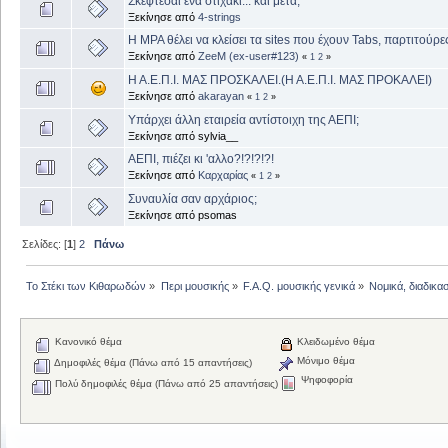
Σκέφτεσαι ένα στιχάκι... και μετά;
Ξεκίνησε από
4-strings
H MPA θέλει να κλείσει τα sites που έχουν Tabs, παρτιτούρες 
Ξεκίνησε από
ZeeM (ex-user#123)
«
1
2
»
Η Α.Ε.Π.Ι. ΜΑΣ ΠΡΟΣΚΑΛΕΙ.(Η Α.Ε.Π.Ι. ΜΑΣ ΠΡΟΚΑΛΕΙ)
Ξεκίνησε από
akarayan
«
1
2
»
Υπάρχει άλλη εταιρεία αντίστοιχη της ΑΕΠΙ;
Ξεκίνησε από sylvia__
ΑΕΠΙ, πιέζει κι 'αλλο?!?!?!?!
Ξεκίνησε από
Καρχαρίας
«
1
2
»
Συναυλία σαν αρχάριος;
Ξεκίνησε από psomas
Σελίδες: [
1
]
2
Πάνω
Το Στέκι των Κιθαρωδών
»
Περι μουσικής
»
F.A.Q. μουσικής γενικά
»
Νομικά, διαδικα
Κανονικό θέμα
Κλειδωμένο θέμα
Μόνιμο θέμα
Δημοφιλές θέμα (Πάνω από 15 απαντήσεις)
Ψηφοφορία
Πολύ δημοφιλές θέμα (Πάνω από 25 απαντήσεις)