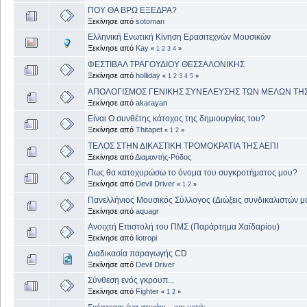
ΠΟΥ ΘΑ ΒΡΩ ΕΞΕΔΡΑ?
Ξεκίνησε από
sotoman
Ελληνική Ενωτική Κίνηση Ερασιτεχνών Μουσικών
Ξεκίνησε από
Kay
«
1
2
3
4
»
ΦΕΣΤΙΒΑΛ ΤΡΑΓΟΥΔΙΟΥ ΘΕΣΣΑΛΟΝΙΚΗΣ
Ξεκίνησε από
holliday
«
1
2
3
4
5
»
ΑΠΟΛΟΓΙΣΜΟΣ ΓΕΝΙΚΗΣ ΣΥΝΕΛΕΥΣΗΣ ΤΩΝ ΜΕΛΩΝ ΤΗΣ Α
Ξεκίνησε από
akarayan
Είναι Ο συνθέτης κάτοχος της δημιουργίας του?
Ξεκίνησε από
Thitapet
«
1
2
»
ΤΕΛΟΣ ΣΤΗΝ ΔΙΚΑΣΤΙΚΗ ΤΡΟΜΟΚΡΑΤΙΑ ΤΗΣ ΑΕΠΙ
Ξεκίνησε από
Διαμαντής-Ρόδος
Πως θα κατοχυρώσω το όνομα του συγκροτήματος μου?
Ξεκίνησε από
Devil Driver
«
1
2
»
Πανελλήνιος Μουσικός Σύλλογος (Διώξεις συνδικαλιστών μ
Ξεκίνησε από
aquagr
Ανοιχτή Επιστολή του ΠΜΣ (Παράρτημα Χαϊδαρίου)
Ξεκίνησε από
liotropi
Διαδικασία παραγωγής CD
Ξεκίνησε από
Devil Driver
Σύνθεση ενός γκρουπ...
Ξεκίνησε από
Fighter
«
1
2
»