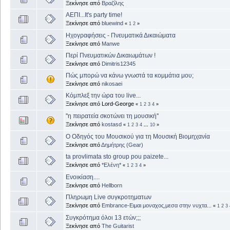
Ξεκίνησε από
Βραζίλης
ΑΕΠΙ...It's party time!
Ξεκίνησε από
bluewind
«
1
2
»
Ηχογραφήσεις - Πνευματικά Δικαιώματα
Ξεκίνησε από
Manwe
Περί Πνευματικών Δικαιωμάτων !
Ξεκίνησε από
Dimitris12345
Πώς μπορώ να κάνω γνωστά τα κομμάτια μου;
Ξεκίνησε από
nikosaei
Κόμπλεξ την ώρα του live...
Ξεκίνησε από Lord-George
«
1
2
3
4
»
''η πειρατεία σκοτώνει τη μουσική''
Ξεκίνησε από
kostasd
«
1
2
3
4
...
10
»
Ο Οδηγός του Μουσικού για τη Μουσική Βιομηχανία
Ξεκίνησε από
Δημήτρης (Gear)
ta provlimata sto group pou paizete...
Ξεκίνησε από
*Ελένη*
«
1
2
3
4
»
Ενοικίαση....
Ξεκίνησε από
Hellborn
Πληρωμη Live συγκροτηματων
Ξεκίνησε από
Embrance-Ειμαι μοναχος,μεσα στην νυχτα...
«
1
2
3
Συγκρότημα όλοι 13 ετών;;;
Ξεκίνησε από
The Guitarist