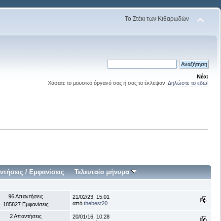
Το Στέκι των Κιθαρωδών
Νέα:
Χάσατε το μουσικό όργανό σας ή σας το έκλεψαν;
Δηλώστε το εδώ!
ντήσεις
/
Εμφανίσεις
Τελευταίο μήνυμα
96 Απαντήσεις
21/02/23, 15:01
από
thebest20
185827 Εμφανίσεις
2 Απαντήσεις
20/01/16, 10:28