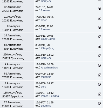
από
Βραζίλης
12262 Εμφανίσεις
32 Απαντήσεις
24/11/13, 14:09
από
freemind
37361 Εμφανίσεις
11 Απαντήσεις
14/05/13, 09:05
από
elrich
20291 Εμφανίσεις
5 Απαντήσεις
05/06/11, 11:03
από
freemind
16084 Εμφανίσεις
14 Απαντήσεις
30/04/11, 20:06
από
BlackCatXIII
26269 Εμφανίσεις
84 Απαντήσεις
09/03/11, 20:18
από
Κιθαρόβιος
78024 Εμφανίσεις
236 Απαντήσεις
22/12/10, 12:02
από
Βραζίλης
138122 Εμφανίσεις
4 Απαντήσεις
17/03/10, 10:58
από
Anaximandros
14825 Εμφανίσεις
81 Απαντήσεις
04/07/09, 13:39
από
mugrufis
70767 Εμφανίσεις
1 Απαντήσεις
27/04/08, 03:17
από
gers
13406 Εμφανίσεις
155 Απαντήσεις
15/09/07, 13:12
από
Panos-Echidna
113957 Εμφανίσεις
22 Απαντήσεις
13/09/07, 21:38
από
Louminis
25081 Εμφανίσεις