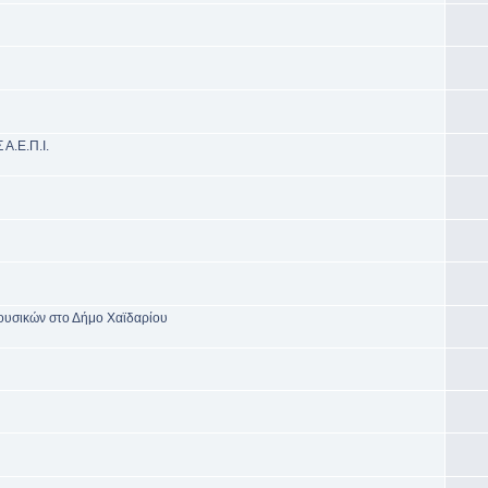
.Ε.Π.Ι.
ουσικών στο Δήμο Χαϊδαρίου