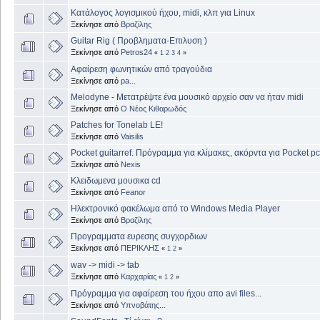
Κατάλογος λογισμικού ήχου, midi, κλπ για Linux
Ξεκίνησε από
Βραζίλης
Guitar Rig ( Προβληματα-Επιλυση )
Ξεκίνησε από
Petros24
«
1
2
3
4
»
Αφαίρεση φωνητικών από τραγούδια
Ξεκίνησε από
pa...
Melodyne - Μετατρέψτε ένα μουσικό αρχείο σαν να ήταν midi
Ξεκίνησε από
Ο Νέος Κιθαρωδός
Patches for Tonelab LE!
Ξεκίνησε από
Vaisilis
Pocket guitarref. Πρόγραμμα για κλίμακες, ακόρντα για Pocket pc
Ξεκίνησε από
Nexis
Κλειδωμενα μουσικα cd
Ξεκίνησε από
Feanor
Ηλεκτρονικό φακέλωμα από το Windows Media Player
Ξεκίνησε από
Βραζίλης
Προγραμματα ευρεσης συγχορδιων
Ξεκίνησε από
ΠΕΡΙΚΛΗΣ
«
1
2
»
wav -> midi -> tab
Ξεκίνησε από
Καρχαρίας
«
1
2
»
Πρόγραμμα για αφαίρεση του ήχου απο avi files...
Ξεκίνησε από
Υπνοβάτης...