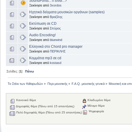
SoundFonts...Τί είναι...?
Ξεκίνησε από
3xordos
Ηχητικά δείγματα μουσικών οργάνων (samples)
Ξεκίνησε από
Βραζίλης
Εκτύπωση σε CD
Ξεκίνησε από
Σπύρος
Audio Encoding!
Ξεκίνησε από
bluewind
Ελληνικά στο Chord pro manager
Ξεκίνησε από
ΠΕΡΙΚΛΗΣ
Kομμάτια mp3 σε cd
Ξεκίνησε από
kostasd
Σελίδες: [
1
]
Πάνω
Το Στέκι των Κιθαρωδών
»
Περι μουσικής
»
F.A.Q. μουσικής γενικά
»
Μουσική και υπ
Κανονικό θέμα
Κλειδωμένο θέμα
Μόνιμο θέμα
Δημοφιλές θέμα (Πάνω από 15 απαντήσεις)
Ψηφοφορία
Πολύ δημοφιλές θέμα (Πάνω από 25 απαντήσεις)