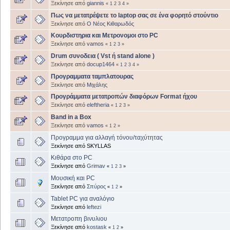
Ξεκίνησε από
giannis
«
1
2
3
4
»
Πως να μετατρέψετε το laptop σας σε ένα φορητό στούντιο
Ξεκίνησε από
Ο Νέος Κιθαρωδός
Κουρδιστηρια και Μετρονομοι στο PC
Ξεκίνησε από
vamos
«
1
2
3
»
Drum συνοδεια ( Vst ή stand alone )
Ξεκίνησε από
docup1464
«
1
2
3
4
»
Προγραμματα ταμπλατουρας
Ξεκίνησε από
Μιχάλης
Προγράμματα μετατροπών διαφόρων Format ήχου
Ξεκίνησε από
eleftheria
«
1
2
3
»
Band in a Box
Ξεκίνησε από
vamos
«
1
2
»
Προγραμμα για αλλαγή τόνου/ταχύτητας
Ξεκίνησε από SKYLLAS
Κιθάρα στο PC
Ξεκίνησε από
Grimav
«
1
2
3
»
Μουσική και PC
Ξεκίνησε από
Σπύρος
«
1
2
»
Tablet PC για αναλόγιο
Ξεκίνησε από
leftezi
Μετατροπη βινυλιου
Ξεκίνησε από
kostask
«
1
2
»