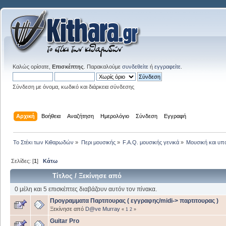
Καλώς ορίσατε,
Επισκέπτης
. Παρακαλούμε
συνδεθείτε
ή
εγγραφείτε
.
Σύνδεση με όνομα, κωδικό και διάρκεια σύνδεσης
Αρχική
Βοήθεια
Αναζήτηση
Ημερολόγιο
Σύνδεση
Εγγραφή
Το Στέκι των Κιθαρωδών
»
Περι μουσικής
»
F.A.Q. μουσικής γενικά
»
Μουσική και υπ
Σελίδες: [
1
]
Κάτω
Τίτλος
/
Ξεκίνησε από
0 μέλη και 5 επισκέπτες διαβάζουν αυτόν τον πίνακα.
Προγραμματα Παρτιτουρας ( εγγραφης/midi-> παρτιτουρας )
Ξεκίνησε από
D@ve Murray
«
1
2
»
Guitar Pro