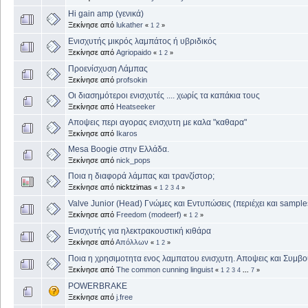
Hi gain amp (γενικά)
Ξεκίνησε από
lukather
«
1
2
»
Ενισχυτής μικρός λαμπάτος ή υβριδικός
Ξεκίνησε από
Agriopaido
«
1
2
»
Προενίσχυση Λάμπας
Ξεκίνησε από
profsokin
Οι διασημότεροι ενισχυτές .... χωρίς τα καπάκια τους
Ξεκίνησε από
Heatseeker
Αποψεις περι αγορας ενισχυτη με καλα "καθαρα"
Ξεκίνησε από
Ikaros
Mesa Boogie στην Ελλάδα.
Ξεκίνησε από
nick_pops
Ποια η διαφορά λάμπας και τρανζίστορ;
Ξεκίνησε από nicktzimas
«
1
2
3
4
»
Valve Junior (Head) Γνώμες και Εντυπώσεις (περιέχει και sample
Ξεκίνησε από
Freedom (modeerf)
«
1
2
»
Ενισχυτής για ηλεκτρακουστική κιθάρα
Ξεκίνησε από
Απόλλων
«
1
2
»
Ποια η χρησιμοτητα ενος λαμπατου ενισχυτη. Αποψεις και Συμβο
Ξεκίνησε από
The common cunning linguist
«
1
2
3
4
...
7
»
POWERBRAKE
Ξεκίνησε από
j.free