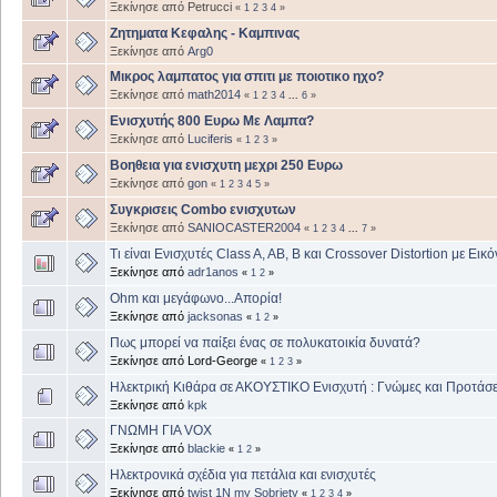
Ξεκίνησε από Petrucci
«
1
2
3
4
»
Ζητηματα Κεφαλης - Καμπινας
Ξεκίνησε από
Arg0
Μικρος λαμπατος για σπιτι με ποιοτικο ηχο?
Ξεκίνησε από
math2014
«
1
2
3
4
...
6
»
Ενισχυτής 800 Ευρω Με Λαμπα?
Ξεκίνησε από
Luciferis
«
1
2
3
»
Βοηθεια για ενισχυτη μεχρι 250 Ευρω
Ξεκίνησε από
gon
«
1
2
3
4
5
»
Συγκρισεις Combo ενισχυτων
Ξεκίνησε από
SANIOCASTER2004
«
1
2
3
4
...
7
»
Τι είναι Ενισχυτές Class A, AB, B και Crossover Distortion με Εικό
Ξεκίνησε από
adr1anos
«
1
2
»
Οhm και μεγάφωνο...Απορία!
Ξεκίνησε από
jacksonas
«
1
2
»
Πως μπορεί να παίξει ένας σε πολυκατοικία δυνατά?
Ξεκίνησε από Lord-George
«
1
2
3
»
Ηλεκτρική Κιθάρα σε ΑΚΟΥΣΤΙΚΟ Ενισχυτή : Γνώμες και Προτάσε
Ξεκίνησε από
kpk
ΓΝΩΜΗ ΓΙΑ VOX
Ξεκίνησε από
blackie
«
1
2
»
Ηλεκτρονικά σχέδια για πετάλια και ενισχυτές
Ξεκίνησε από
twist 1N my Sobriety
«
1
2
3
4
»