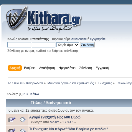
Καλώς ορίσατε,
Επισκέπτης
. Παρακαλούμε
συνδεθείτε
ή
εγγραφείτε
.
Σύνδεση με όνομα, κωδικό και διάρκεια σύνδεσης
Αρχική
Βοήθεια
Αναζήτηση
Ημερολόγιο
Σύνδεση
Εγγραφή
Το Στέκι των Κιθαρωδών
»
Μουσικά όργανα και εξοπλισμός
»
Ενισχυτές
»
Τα καλύτερ
Σελίδες: [
1
]
2
3
Κάτω
Τίτλος
/
Ξεκίνησε από
0 μέλη και 12 επισκέπτες διαβάζουν αυτόν τον πίνακα.
Αγορά ενισχυτή εώς 600 Ευρώ
Ξεκίνησε από
MoJim
«
1
2
3
4
5
»
Τι Ενισχυτη Να πΑρω??Μια Βοηθεια ρε παιδια!!