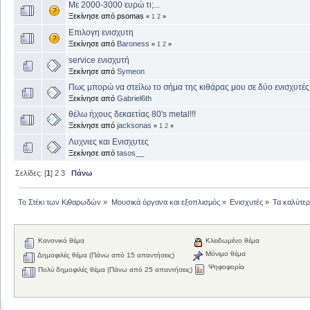
Με 2000-3000 ευρώ τι;...
Ξεκίνησε από psomas
«
1
2
»
Επιλογη ενισχυτη
Ξεκίνησε από
Baroness
«
1
2
»
service ενισχυτή
Ξεκίνησε από
Symeon
Πως μπορώ να στείλω το σήμα της κιθάρας μου σε δύο ενισχυτέ
Ξεκίνησε από
Gabriel6th
θέλω ήχους δεκαετίας 80's metal!!!
Ξεκίνησε από
jacksonas
«
1
2
»
Λυχνιες και Ενισχυτες
Ξεκίνησε από
tasos__
Σελίδες: [
1
]
2
3
Πάνω
Το Στέκι των Κιθαρωδών
»
Μουσικά όργανα και εξοπλισμός
»
Ενισχυτές
»
Τα καλύτερ
Κανονικό θέμα
Κλειδωμένο θέμα
Μόνιμο θέμα
Δημοφιλές θέμα (Πάνω από 15 απαντήσεις)
Ψηφοφορία
Πολύ δημοφιλές θέμα (Πάνω από 25 απαντήσεις)