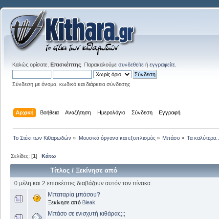
Καλώς ορίσατε,
Επισκέπτης
. Παρακαλούμε
συνδεθείτε
ή
εγγραφείτε
.
Σύνδεση με όνομα, κωδικό και διάρκεια σύνδεσης
Αρχική
Βοήθεια
Αναζήτηση
Ημερολόγιο
Σύνδεση
Εγγραφή
Το Στέκι των Κιθαρωδών
»
Μουσικά όργανα και εξοπλισμός
»
Μπάσο
»
Τα καλύτερα..
Σελίδες: [
1
]
Κάτω
Τίτλος
/
Ξεκίνησε από
0 μέλη και 2 επισκέπτες διαβάζουν αυτόν τον πίνακα.
Μπαταρία μπάσου?
Ξεκίνησε από
Bleak
Μπάσο σε ενισχυτή κιθάρας;;;