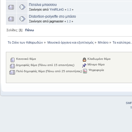
Πεταλια μπασσου
Ξεκίνησε από
YmiRLinG
«
1
2
»
Distortion-polyeffe στο μπάσο
Ξεκίνησε από jagmaster
«
1
2
»
Σελίδες: [
1
]
Πάνω
Το Στέκι των Κιθαρωδών
»
Μουσικά όργανα και εξοπλισμός
»
Μπάσο
»
Τα καλύτερα..
Κανονικό θέμα
Κλειδωμένο θέμα
Μόνιμο θέμα
Δημοφιλές θέμα (Πάνω από 15 απαντήσεις)
Ψηφοφορία
Πολύ δημοφιλές θέμα (Πάνω από 25 απαντήσεις)
SMF
T