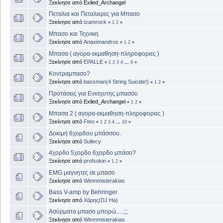
Ξεκίνησε από Exiled_Archangel
Πεταλια και Πεταλιερες για Μπασο
Ξεκίνησε από
tzamrock
«
1
2
»
Μπασο και Τεχνικη
Ξεκίνησε από
Anaximandros
«
1
2
»
Μπασα ( αγορα-εκμαθηση-πληροφοριες )
Ξεκίνησε από
EPALLE
«
1
2
3
4
...
6
»
Kοντραμπασο?
Ξεκίνησε από
bassman(4 String Suicide!)
«
1
2
»
Προτάσεις για Ενισχυτης μπασου
Ξεκίνησε από Exiled_Archangel
«
1
2
»
Μπασα 2 ( αγορα-εκμαθηση-πληροφοριες )
Ξεκίνησε από
Fteo
«
1
2
3
4
...
10
»
Δοκιμή 6χορδου μπάσσου.
Ξεκίνησε από
Sullecy
4χορδο 5χορδο 6χορδο μπάσο?
Ξεκίνησε από
profsokin
«
1
2
»
EMG μαγνητες σε μπασο
Ξεκίνησε από
Winmmisterakias
Bass V-amp by Behringer
Ξεκίνησε από
Χάρης(DJ Ha)
Ασύρματο μπασο μπορώ.....;;;
Ξεκίνησε από
Winmmisterakias