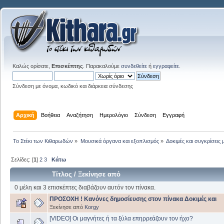
Καλώς ορίσατε,
Επισκέπτης
. Παρακαλούμε
συνδεθείτε
ή
εγγραφείτε
.
Σύνδεση με όνομα, κωδικό και διάρκεια σύνδεσης
Αρχική
Βοήθεια
Αναζήτηση
Ημερολόγιο
Σύνδεση
Εγγραφή
Το Στέκι των Κιθαρωδών
»
Μουσικά όργανα και εξοπλισμός
»
Δοκιμές και συγκρίσει
Σελίδες: [
1
]
2
3
Κάτω
Τίτλος
/
Ξεκίνησε από
0 μέλη και 3 επισκέπτες διαβάζουν αυτόν τον πίνακα.
ΠΡΟΣΟΧΗ ! Κανόνες δημοσίευσης στον πίνακα Δοκιμές και
Ξεκίνησε από
Korgy
[VIDEO] Οι μαγνήτες ή τα ξύλα επηρρεάζουν τον ήχο?