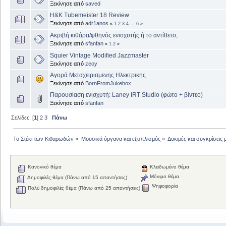
Ξεκίνησε από
saved
H&K Tubemeister 18 Review
Ξεκίνησε από
adr1anos
«
1
2
3
4
...
6
»
Ακριβή κιθάρα/φθηνός ενισχυτής ή το αντίθετο;
Ξεκίνησε από
sfanfan
«
1
2
»
Squier Vintage Modified Jazzmaster
Ξεκίνησε από
zeoy
Αγορά Μεταχειρισμενης Ηλεκτρικης
Ξεκίνησε από
BornFromJukebox
Παρουσίαση ενισχυτή: Laney IRT Studio (φώτο + βίντεο)
Ξεκίνησε από
sfanfan
Σελίδες: [
1
]
2
3
Πάνω
Το Στέκι των Κιθαρωδών
»
Μουσικά όργανα και εξοπλισμός
»
Δοκιμές και συγκρίσει
Κανονικό θέμα
Κλειδωμένο θέμα
Μόνιμο θέμα
Δημοφιλές θέμα (Πάνω από 15 απαντήσεις)
Ψηφοφορία
Πολύ δημοφιλές θέμα (Πάνω από 25 απαντήσεις)