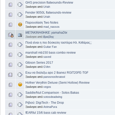
GHS precision flatwounds-Review
Ξεκίνησε από
Uriah
Fender 9050L flatwounds-review
Ξεκίνησε από
Uriah
Παρουσίαση Two Notes
Ξεκίνησε από
mad_nassos
ΜΕΤΑΚΙΝΗΘΗΚΕ: yamahaDtx
Ξεκίνησε από
Βραζίλης
Ποιά είναι η πιο δύσκολη ταστίερα Ηλ. Κιθάρας;;
Ξεκίνησε από
Guitar Fan
marshall mb150 bass combo review
Ξεκίνησε από
saved
Gibson Series 2017
Ξεκίνησε από
GVen
Exω να διαλεξω apo 2 Ibanez RGIT20FE-TGF
Ξεκίνησε από
panosnosferatool
Hofner Verythin Deluxe (Semi Hollow) Review
Ξεκίνησε από
vegos
Saddle/Nut Comparison - Sotos Bakas
Ξεκίνησε από
sotosdeadwing
Ριβιού: DigiTech - The Drop
Ξεκίνησε από
AnimaPura
fEARful 15/6 bass cab review