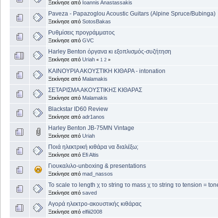
Ξεκίνησε από
Ioannis Anastassakis
Paveza - Papazoglou Acoustic Guitars (Alpine Spruce/Bubinga)
Ξεκίνησε από
SotosBakas
Ρυθμίσεις προγράμματος
Ξεκίνησε από
GVC
Harley Benton όργανα κι εξοπλισμός-συζήτηση
Ξεκίνησε από
Uriah
«
1
2
»
ΚΑΙΝΟΥΡΙΑ ΑΚΟΥΣΤΙΚΗ ΚΙΘΑΡΑ - intonation
Ξεκίνησε από
Malamakis
ΣΕΤΑΡΙΣΜΑ ΑΚΟΥΣΤΙΚΗΣ ΚΙΘΑΡΑΣ
Ξεκίνησε από
Malamakis
Blackstar ID60 Review
Ξεκίνησε από
adr1anos
Harley Benton JB-75MN Vintage
Ξεκίνησε από
Uriah
Ποιά ηλεκτρική κιθάρα να διαλέξω;
Ξεκίνησε από
Efi Altis
Γιουκαλιλο-unboxing & presentations
Ξεκίνησε από
mad_nassos
Το scale το length χ το string το mass χ το string το tension = ton
Ξεκίνησε από
saved
Αγορά ηλεκτρο-ακουστικής κιθάρας
Ξεκίνησε από
elfiii2008