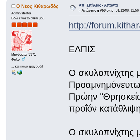
Απ: Σπήλιος - Άπαντα
Ο Νέος Κιθαρωδός
«
Απάντηση #58 στις:
31/12/08, 11:56 
Administrator
Εδώ είναι το σπίτι μου
http://forum.kith
ΕΛΠΙΣ
Μηνύματα: 3371
Φύλο:
... και καλό τραγούδι!
Ο σκυλοπνίχτης μ
Προαμνημόνευτων
Πρώην "Θρησκεία",
προΐόν κατάθλιψη
Ο σκυλοπνίχτης μ