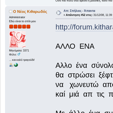
Όσο πιο πολύ σου αρέσει η μουσική, τόσο πιο 
Απ: Σπήλιος - Άπαντα
Ο Νέος Κιθαρωδός
«
Απάντηση #52 στις:
31/12/08, 11:39 
Administrator
Εδώ είναι το σπίτι μου
http://forum.kith
ΑΛΛΟ ΕΝΑ
Μηνύματα: 3371
Φύλο:
... και καλό τραγούδι!
Αλλο ένα σύνολ
θα στρώσει ξέφτι
να χωνευτώ από
καί μιά απ τις 