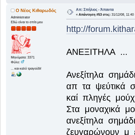
Απ: Σπήλιος - Άπαντα
Ο Νέος Κιθαρωδός
«
Απάντηση #53 στις:
31/12/08, 11:40 
Administrator
Εδώ είναι το σπίτι μου
http://forum.kith
ΑΝΕΞΙΤΗΛΑ ...
Μηνύματα: 3371
Φύλο:
... και καλό τραγούδι!
Ανεξίτηλα σημάδ
απ τα ψεύτικά σ
καί πληγές μούχε
Στα μοναχικά μο
ανεξίτηλα σημάδ
ζευγαρώνουν μ 