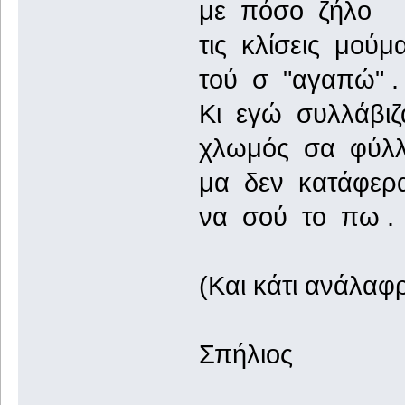
με πόσο ζήλο
τις κλίσεις μούμ
τού σ "αγαπώ" .
Κι εγώ συλλάβιζα
χλωμός σα φύλλ
μα δεν κατάφερ
να σού το πω .
(Και κάτι ανάλαφρ
Σπήλιος