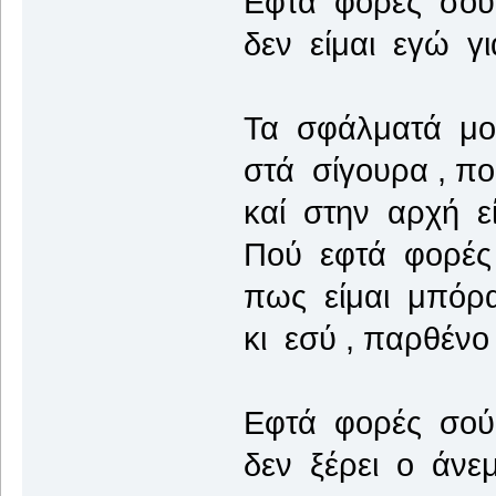
Εφτα φορές σού 
δεν είμαι εγώ γ
Τα σφάλματά μο
στά σίγουρα , π
καί στην αρχή εί
Πού εφτά φορές
πως είμαι μπόρ
κι εσύ , παρθένο
Εφτά φορές σού 
δεν ξέρει ο άνε