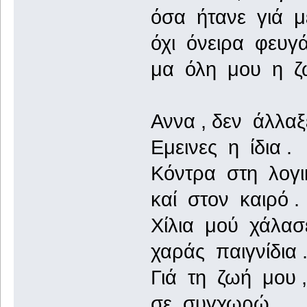
όσα ήτανε γιά μ
όχι όνειρα φευγά
μα όλη μου η ζ
Αννα , δεν άλλαξ
Εμεινες η ίδια .
Κόντρα στη λογι
καί στον καιρό .
Χίλια μού χάλασ
χαράς παιγνίδια 
Γιά τη ζωή μου ,
σε συγχωρώ .