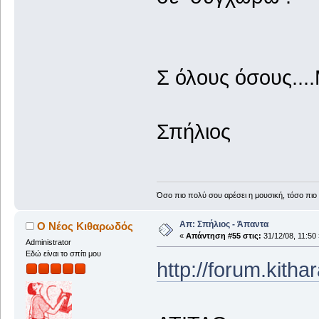
Σ όλους όσους...
Σπήλιος
Όσο πιο πολύ σου αρέσει η μουσική, τόσο πιο 
Απ: Σπήλιος - Άπαντα
Ο Νέος Κιθαρωδός
«
Απάντηση #55 στις:
31/12/08, 11:50 
Administrator
Εδώ είναι το σπίτι μου
http://forum.kith