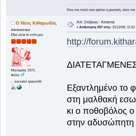
Όσο πιο πολύ σου αρέσει η μουσική, τόσο πιο 
Απ: Σπήλιος - Άπαντα
Ο Νέος Κιθαρωδός
«
Απάντηση #57 στις:
31/12/08, 11:52 
Administrator
Εδώ είναι το σπίτι μου
http://forum.kith
ΔΙΑΤΕΤΑΓΜΕΝΕ
Μηνύματα: 3371
Φύλο:
... και καλό τραγούδι!
Εξαντλημένο το φι
στη μαλθακή εσω
κι ο ποθοβόλος ο
στην αδυσώπητη α