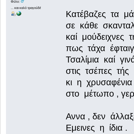
Φύλο:
... και καλό τραγούδι!
Κατέβαζες τα μά
σε κάθε σκαντα
καί μούδειχνες τ
πως τάχα έφταιγ
Τσαλίμια καί γινά
στις τσέπες τής
κι η χρυσαφένι
στο μέτωπο , γερ
Αννα , δεν άλλαξ
Εμεινες η ίδια .