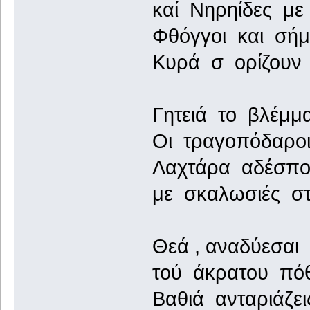
καί Νηρηίδες με
Φθόγγοι και σή
Κυρά σ ορίζουν 
Γητειά το βλέμμ
Οι τραγοπόδαροι
Λαχτάρα αδέσπο
με σκαλωσιές στ
Θεά , αναδύεσαι
τού άκρατου πόθ
Βαθιά ανταριάζει