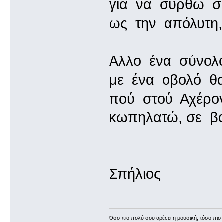
γιά να συρθώ σ
ως την απόλυτη,
Αλλο ένα σύνολ
με ένα οβολό θα
πού στού Αχέρον
κωπηλατώ, σε βά
Σπήλιος
Όσο πιο πολύ σου αρέσει η μουσική, τόσο πιο 