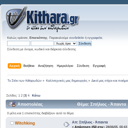
Καλώς ορίσατε,
Επισκέπτης
. Παρακαλούμε
συνδεθείτε
ή
εγγραφείτε
.
Σύνδεση με όνομα, κωδικό και διάρκεια σύνδεσης
Αρχική
Βοήθεια
Αναζήτηση
Ημερολόγιο
Σύνδεση
Εγγραφή
Το Στέκι των Κιθαρωδών
»
Καλλιτεχνικές μας δημιουργίες
»
Δικοί μας στίχοι και ποιήμα
Σελίδες:
1
2
[
3
]
4
Κάτω
Αποστολέας
Θέμα: Σπήλιος - Άπαντα
0 μέλη και 1 επισκέπτης διαβάζουν αυτό το θέμα.
Απ: Σπήλιος - Άπαντα
Witchking
«
Απάντηση #50 στις:
28/06/05, 00:43