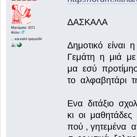
ΔΑΣΚΑΛΑ
Μηνύματα: 3371
Φύλο:
... και καλό τραγούδι!
Δημοτικό είναι η
Γεμάτη η μιά με 
μα εσύ προτίμησ
το αλφαβητάρι τ
Ενα διτάξιο σχο
κι οι μαθητάδες
πού , γητεμένα 