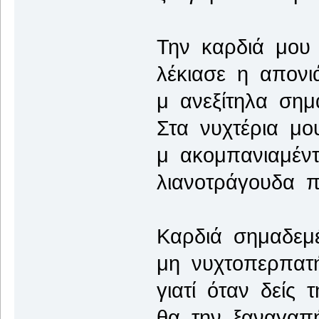
Την καρδιά μου
λέκιασε η απονι
μ ανεξίτηλα σημά
Στα νυχτέρια μο
μ ακομπανιαμέντ
λιανοτράγουδα π
Καρδιά σημαδεμ
μη νυχτοπερπατή
γιατί όταν δείς 
θα την ξαναγαπή