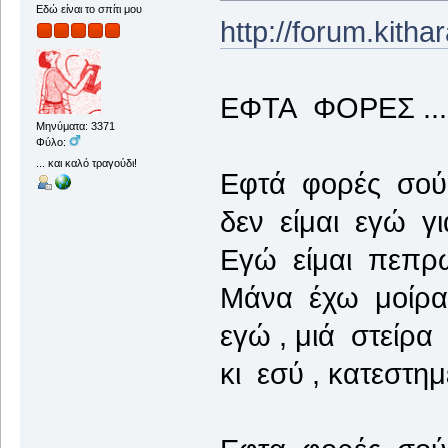
Εδώ είναι το σπίτι μου
http://forum.kith
ΕΦΤΑ ΦΟΡΕΣ ...
Μηνύματα: 3371
Φύλο:
... και καλό τραγούδι!
Εφτά φορές σού 
δεν είμαι εγώ γ
Εγώ είμαι πεπρω
Μάνα έχω μοίρα
εγώ , μιά στείρ
κι εσύ , κατεστημ