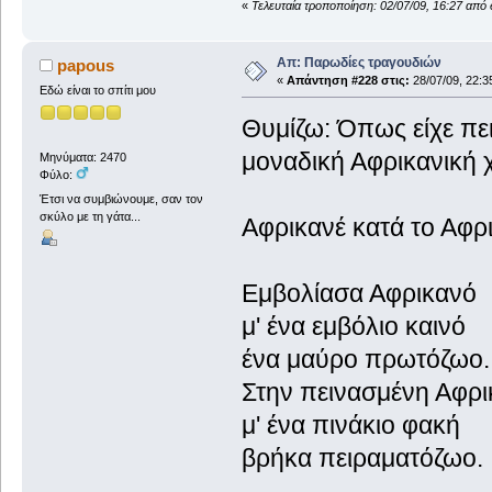
«
Τελευταία τροποποίηση: 02/07/09, 16:27 από e
Απ: Παρωδίες τραγουδιών
papous
«
Απάντηση #228 στις:
28/07/09, 22:3
Εδώ είναι το σπίτι μου
Θυμίζω: Όπως είχε πει
μοναδική Αφρικανική 
Μηνύματα: 2470
Φύλο:
Έτσι να συμβιώνουμε, σαν τον
σκύλο με τη γάτα...
Αφρικανέ κατά το Αφρ
Εμβολίασα Αφρικανό
μ' ένα εμβόλιο καινό
ένα μαύρο πρωτόζωο.
Στην πεινασμένη Αφρι
μ' ένα πινάκιο φακή
βρήκα πειραματόζωο.