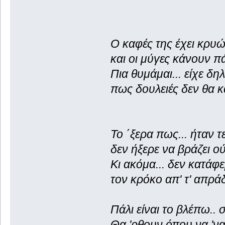
Ο καφές της έχει κρυώσ
και οι μύγες κάνουν πά
Πια θυμάμαι... είχε δηλ
πως δουλειές δεν θα κ
Το ΄ξερα πως... ήταν 
δεν ήξερε να βράζει ού
Κι ακόμα... δεν κατάφε
τον κρόκο απ' τ' απράδ
Πάλι είναι το βλέπω..
Θα 'ρθουν όπου να 'ναι