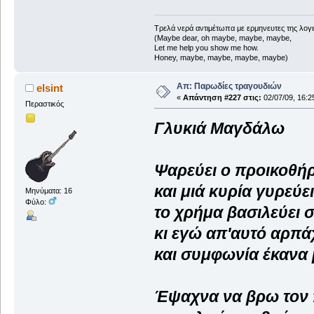
Τρελά νερά αντιμέτωπα με ερμηνευτες της λογικ
(Maybe dear, oh maybe, maybe, maybe,
Let me help you show me how.
Honey, maybe, maybe, maybe, maybe)
Απ: Παρωδίες τραγουδιών
elsint
«
Απάντηση #227 στις:
02/07/09, 16:2
Περαστικός
Γλυκιά Μαγδάλω
Ψαρεύει ο προικοθήρ
και μιά κυρία γυρεύε
Μηνύματα: 16
Φύλο:
το χρήμα βασιλεύει 
κι εγώ απ'αυτό αρπά
και συμφωνία έκανα 
Έψαχνα να βρω τον