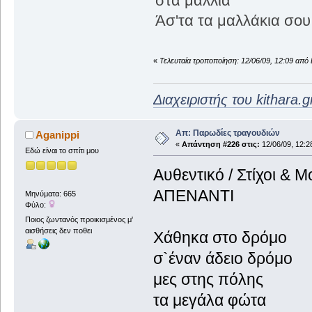
στα μαλλιά
Άσ'τα τα μαλλάκια σου.
«
Τελευταία τροποποίηση: 12/06/09, 12:09 από 
Διαχειριστής του kithara.g
Απ: Παρωδίες τραγουδιών
Aganippi
«
Απάντηση #226 στις:
12/06/09, 12:2
Εδώ είναι το σπίτι μου
Αυθεντικό / Στίχοι &
ΑΠΕΝΑΝΤΙ
Μηνύματα: 665
Φύλο:
Ποιος ζωντανός προικισμένος μ'
αισθήσεις δεν ποθει
Χάθηκα στο δρόμο
σ`έναν άδειο δρόμο
μες στης πόλης
τα μεγάλα φώτα