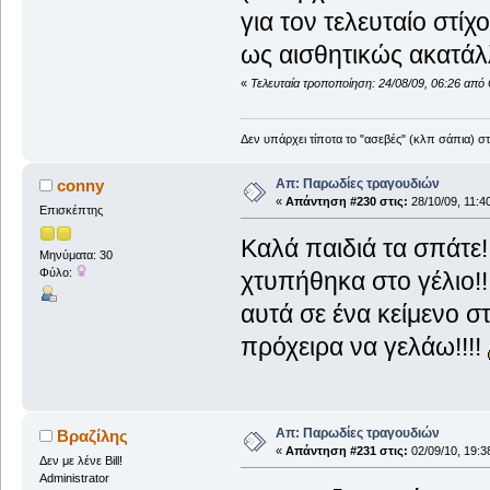
για τον τελευταίο στίχ
ως αισθητικώς ακατάλ
«
Τελευταία τροποποίηση: 24/08/09, 06:26 από 
Δεν υπάρχει τίποτα το "ασεβές" (κλπ σάπια) σ
Απ: Παρωδίες τραγουδιών
conny
«
Απάντηση #230 στις:
28/10/09, 11:4
Επισκέπτης
Καλά παιδιά τα σπάτε
Μηνύματα: 30
Φύλο:
χτυπήθηκα στο γέλιο!!
αυτά σε ένα κείμενο σ
πρόχειρα να γελάω!!!!
Απ: Παρωδίες τραγουδιών
Βραζίλης
«
Απάντηση #231 στις:
02/09/10, 19:3
Δεν με λένε Bill!
Administrator