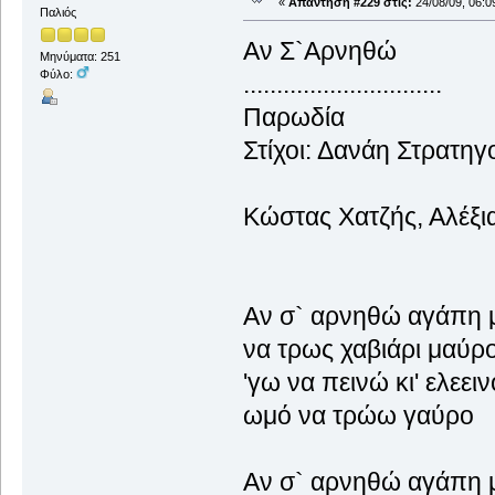
«
Απάντηση #229 στις:
24/08/09, 06:0
Παλιός
Αν Σ`Αρνη
Μηνύματα: 251
Φύλο:
.......................
Παρωδία Μο
Στίχοι: Δανάη Στρατη
Ερμηνεί
Κώστας Χατζής, Αλέξι
θυμ
Αν σ` αρνηθώ α
να τρως χαβιά
'γω να πεινώ κι'
ωμό να τρώω 
Αν σ` αρνηθώ 