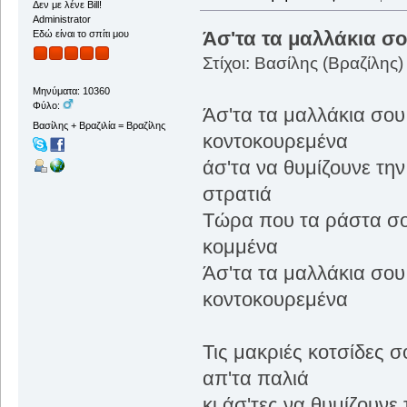
Δεν με λένε Bill!
Administrator
Άσ'τα τα μαλλάκια σ
Εδώ είναι το σπίτι μου
Στίχοι: Βασίλης (Βραζίλης)
Μηνύματα: 10360
Φύλο:
Άσ'τα τα μαλλάκια σου
Βασίλης + Βραζιλία = Βραζίλης
κοντοκουρεμένα
άσ'τα να θυμίζουνε την
στρατιά
Τώρα που τα ράστα σου
κομμένα
Άσ'τα τα μαλλάκια σου
κοντοκουρεμένα
Τις μακριές κοτσίδες σ
απ'τα παλιά
κι άσ'τες να θυμίζουνε