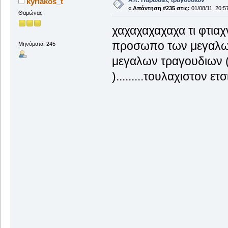
kyriakos_t
«
Απάντηση #235 στις:
01/08/11, 20:5
Θαμώνας
χαχαχαχαχαχα τι φτιαχνε
προσωπο των μεγαλων
Μηνύματα: 245
μεγαλων τραγουδιων 
).........τουλαχιστον ετσ