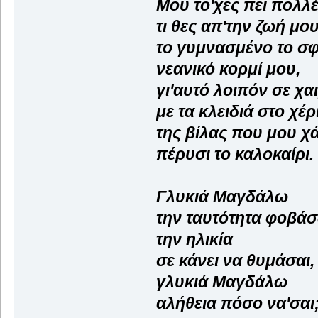
Μου το'χες πει πολλ
τι θες απ'την ζωή μο
το γυμνασμένο το σφ
νεανικό κορμί μου,
γι'αυτό λοιπόν σε χα
με τα κλειδιά στο χέρ
της βίλας που μου χ
πέρυσι το καλοκαίρι.
Γλυκιά Μαγδάλω
την ταυτότητα φοβάσ
την ηλικία
σε κάνει να θυμάσαι,
γλυκιά Μαγδάλω
αλήθεια πόσο να'σαι