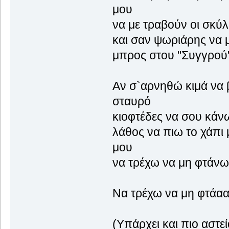
μου
να με τραβούν ο
και σαν ψωριάρη
μπρος στου "Συγγ
Αν σ`αρνηθώ κι
σταυρό
κιοφτέδες να σ
λάθος να πιω τ
μου
να τρέχω να μ
Να τρέχω να μη φτάα
(Υπάρχει και πιο αστε