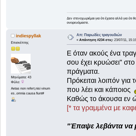
Δεν στενοχωριέμαι για ότι έχασα αλλά για ότι 
ονειρευόμαστε.
Απ: Παρωδίες τραγουδιών
indiespyllak
«
Απάντηση #234 στις:
23/07/11, 15:1
Επισκέπτης
Ε όταν ακούς ένα τραγ
σου έχει κρυώσει" στο
πράγματα.
Μηνύματα: 43
Πρόκειται λοιπόν για 
Φύλο:
που λέει και κάποιος
Aetas non refert,nisi vinum
es..omnia causa fiunt#
Καθώς το άκουσα εν ώ
[* τα γραμμένα με καφέ
"Έπαψε λεβάντα να μ