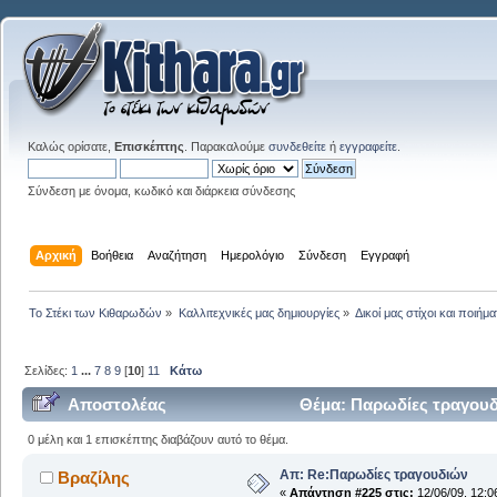
Καλώς ορίσατε,
Επισκέπτης
. Παρακαλούμε
συνδεθείτε
ή
εγγραφείτε
.
Σύνδεση με όνομα, κωδικό και διάρκεια σύνδεσης
Αρχική
Βοήθεια
Αναζήτηση
Ημερολόγιο
Σύνδεση
Εγγραφή
Το Στέκι των Κιθαρωδών
»
Καλλιτεχνικές μας δημιουργίες
»
Δικοί μας στίχοι και ποιήμα
Σελίδες:
1
...
7
8
9
[
10
]
11
Κάτω
Αποστολέας
Θέμα: Παρωδίες τραγουδ
0 μέλη και 1 επισκέπτης διαβάζουν αυτό το θέμα.
Απ: Re:Παρωδίες τραγουδιών
Βραζίλης
«
Απάντηση #225 στις:
12/06/09, 12:0