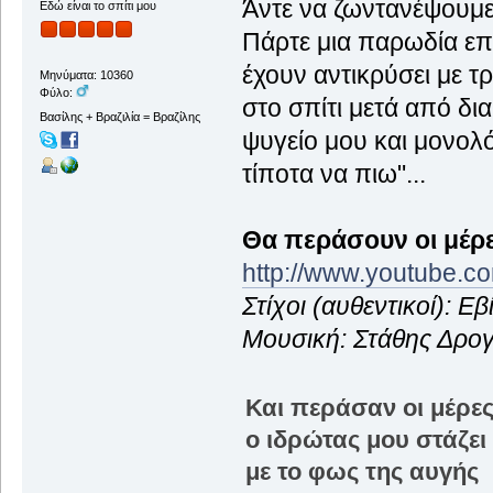
Άντε να ζωντανέψουμε
Εδώ είναι το σπίτι μου
Πάρτε μια παρωδία επί
έχουν αντικρύσει με τ
Μηνύματα: 10360
Φύλο:
στο σπίτι μετά από δι
Βασίλης + Βραζιλία = Βραζίλης
ψυγείο μου και μονολό
τίποτα να πιω"...
Θα περάσουν οι μέρ
http://www.youtube.
Στίχοι (αυθεντικοί): Ε
Μουσική: Στάθης Δρο
Και περάσαν οι μέρε
ο ιδρώτας μου στάζει
με το φως της αυγής