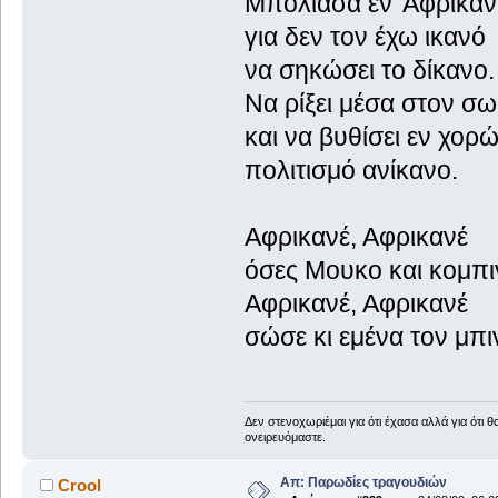
Μπόλιασα έν' Αφρικα
για δεν τον έχω ικανό
να σηκώσει το δίκανο.
Να ρίξει μέσα στον σ
και να βυθίσει εν χορ
πολιτισμό ανίκανο.
Αφρικανέ, Αφρικανέ
όσες Μουκο και κομπι
Αφρικανέ, Αφρικανέ
σώσε κι εμένα τον μπιν
Δεν στενοχωριέμαι για ότι έχασα αλλά για ότι 
ονειρευόμαστε.
Απ: Παρωδίες τραγουδιών
Crool