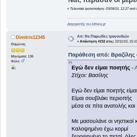
«
Τελευταία τροποποίηση: 03/09/10, 12:27 από 
Διαχειριστής του kithara.gr
Απ: Re:Παρωδίες τραγουδιών
Dimitris12345
«
Απάντηση #232 στις:
22/11/10, 15:1
Θαμώνας
Παράθεση από: Βραζίλης σ
Μηνύματα: 136
Φύλο:
Εγώ δεν είμαι ποιητής
-
Στίχοι: Βασίλης
Εγώ δεν είμαι ποιητής είμα
Είμαι σουβλάκι περιοπής
μέσα σε πίτα ανατολής και μ
Με μασουλάνε οι νηστικοί κ
Καλοψημένο έχω κορμί
ξεροψημένο το πετσί, όλες 