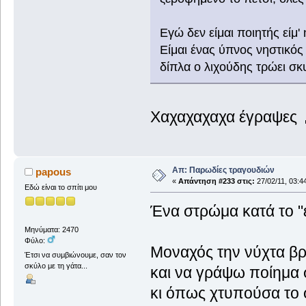
Εγώ δεν είμαι ποιητής είμ'
Είμαι ένας ύπνος νηστικός
δίπλα ο λιχούδης τρώει σκ
Χαχαχαχαχα έγραψες
Απ: Παρωδίες τραγουδιών
papous
«
Απάντηση #233 στις:
27/02/11, 03:4
Εδώ είναι το σπίτι μου
Ένα στρώμα κατά το "
Μηνύματα: 2470
Φύλο:
Μοναχός την νύχτα β
Έτσι να συμβιώνουμε, σαν τον
σκύλο με τη γάτα...
και να γράψω ποίημα
κι όπως χτυπούσα το